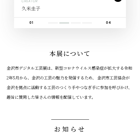
CREATOR
CREATOR
CREATOR
CREATOR
吉村茉莉
久米圭子
池田晃将
高木基栄
01
04
1
2
3
4
本展について
⾦沢市デジタル⼯芸展は、新型コロナウイルス感染症が拡⼤する令和
2年5⽉から、⾦沢の⼯芸の魅⼒を発信するため、
⾦沢市⼯芸協会が
⾦沢を拠点に活動する⼯芸のつくり⼿やつなぎ⼿に参加を呼びかけ、
趣旨に賛同した皆さんの情報を配信しています。
お知らせ