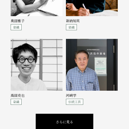
奥田雅子
新納知英
染織
染織
高田克也
河﨑学
染織
伝統工芸
さらに見る