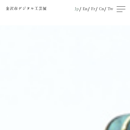
Jp
En
Fr
Cn
Tw
men
u