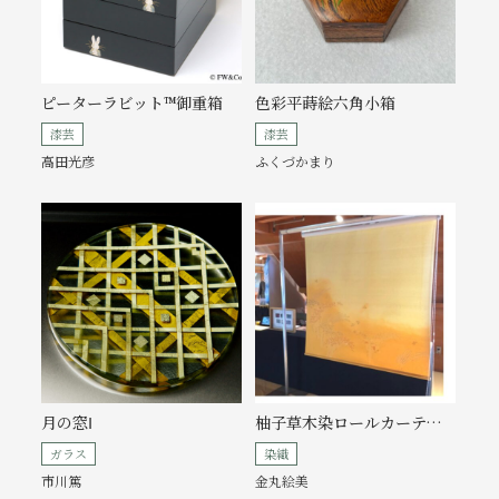
ピーターラビット™御重箱
色彩平蒔絵六角小箱
漆芸
漆芸
高田光彦
ふくづかまり
月の窓Ⅰ
柚子草木染ロールカーテン「美しき青きドナウ」
ガラス
染織
市川篤
金丸絵美