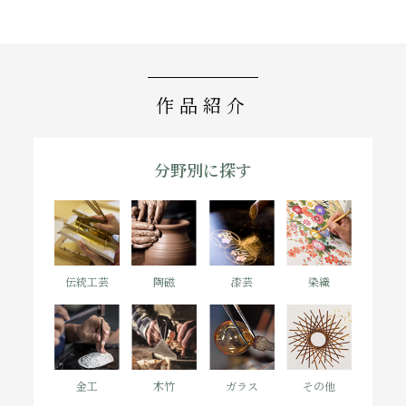
作品紹介
分野別に
探す
陶磁
漆芸
染織
伝統工芸
金工
木竹
ガラス
その他