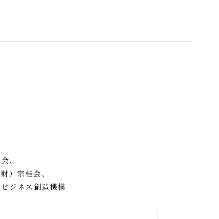
議会、
公財）宗桂会、
トビジネス創造機構