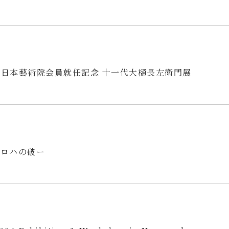
年 日本藝術院会員就任記念 十一代大樋長左衛門展
イロハの破ー