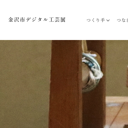
つくり手
つな