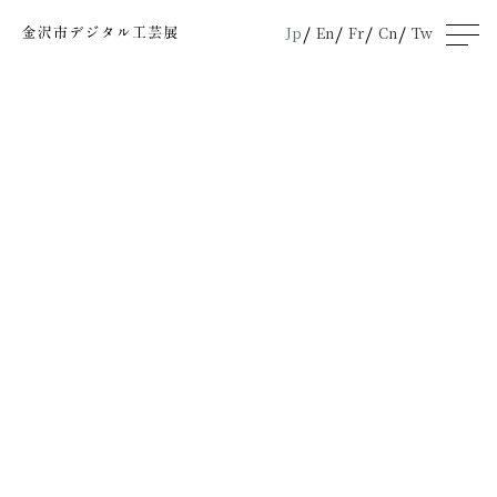
Jp
En
Fr
Cn
Tw
men
u