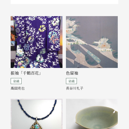
振袖「千鶴百花」
色留袖
染織
染織
高田克也
長谷川礼子