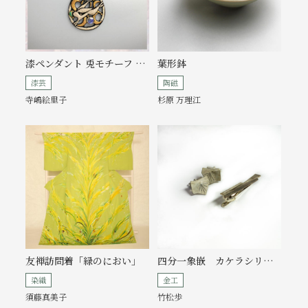
漆ペンダント 兎モチーフ 螺鈿 金蒔絵 銀蒔絵
葉形鉢
漆芸
陶磁
寺嶋絵里子
杉原 万理江
友禅訪問着「緑のにおい」
四分一象嵌 カケラシリーズ
染織
金工
須藤真美子
竹松歩