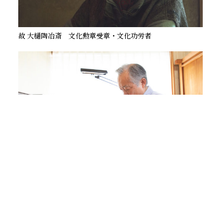
故 ⼤樋陶冶斎 文化勲章受章・文化功労者
中野孝一 重要無形文化財「蒔絵」保持者