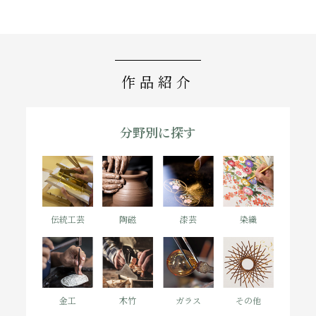
作品紹介
分野別に
探す
陶磁
漆芸
染織
伝統工芸
金工
木竹
ガラス
その他