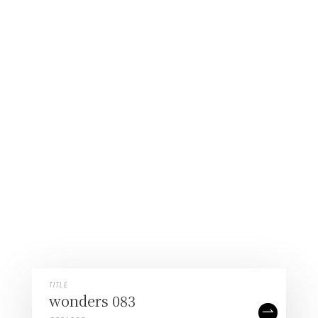
TITLE
TITLE
TITLE
TITLE
星華
wonders 083
百千円環細中次
硝像 -精神分析-