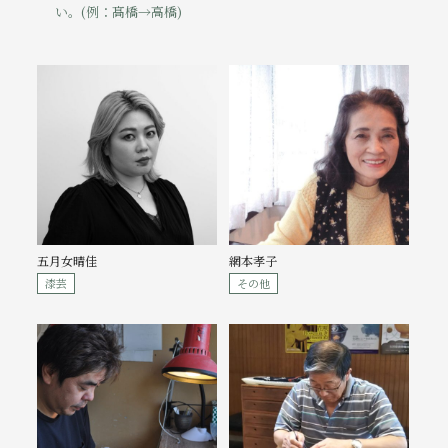
い。(例：髙橋→高橋)
五月女晴佳
網本孝子
漆芸
その他