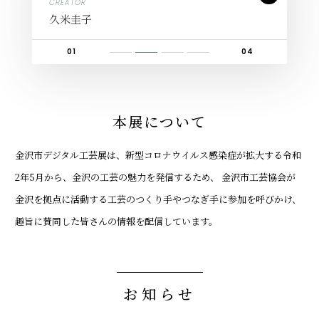
CREATOR
CREATOR
CREATOR
CREATOR
吉村茉莉
久米圭子
池田晃将
高木基栄
01
04
1
2
3
4
本展について
⾦沢市デジタル⼯芸展は、新型コロナウイルス感染症が拡⼤する令和
2年5⽉から、⾦沢の⼯芸の魅⼒を発信するため、
⾦沢市⼯芸協会が
⾦沢を拠点に活動する⼯芸のつくり⼿やつなぎ⼿に参加を呼びかけ、
趣旨に賛同した皆さんの情報を配信しています。
お知らせ