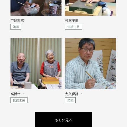
戸出雅彦
杉林孝幸
陶磁
伝統工芸
高橋幸一
大久保謙一
伝統工芸
染織
さらに見る