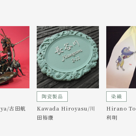
陶瓷製品
染織
ouya/古田航
Kawada Hiroyasu/川
Hirano T
田裕康
利明