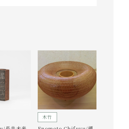
木竹
iku/長井未来
Enomoto Chifuyu/榎