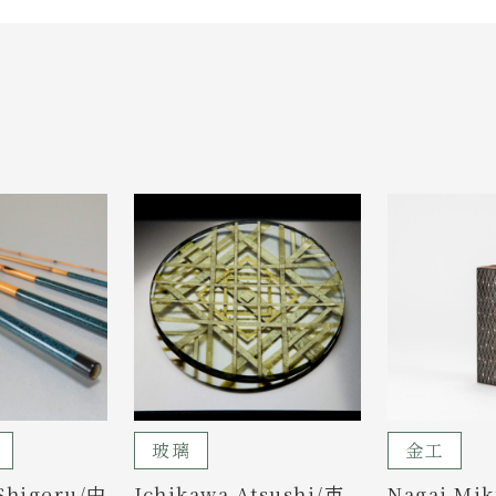
玻璃
金工
Shigeru/中
Ichikawa Atsushi/市
Nagai M