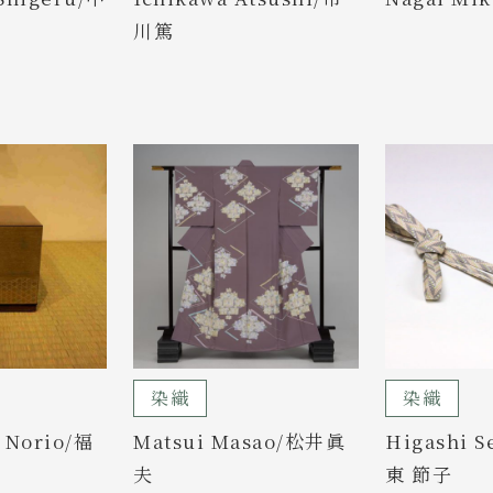
川篤
染織
染織
 Norio/福
Matsui Masao/松井眞
Higashi 
夫
東 節子