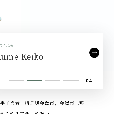
REATOR
REATOR
REATOR
REATOR
oshimura Mari
ume Keiko
keda Terumasa
akagi Motohide
1
04
2
3
4
地手工業者。這是與金澤市，金澤市工藝
遞金澤的手工藝品的魅力。