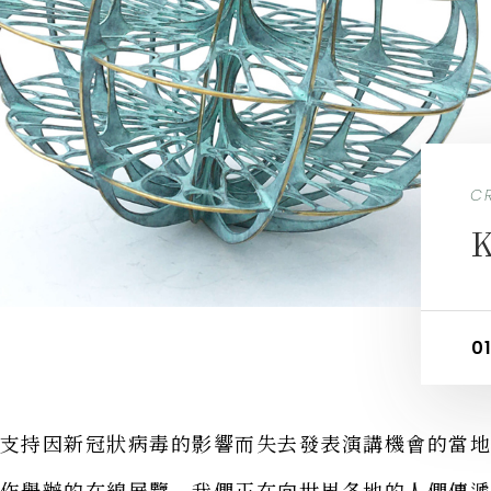
C
C
C
C
Y
K
I
T
0
1
支持因新冠狀病毒的影響而失去發表演講機會的當
作舉辦的在線展覽。我們正在向世界各地的人們傳