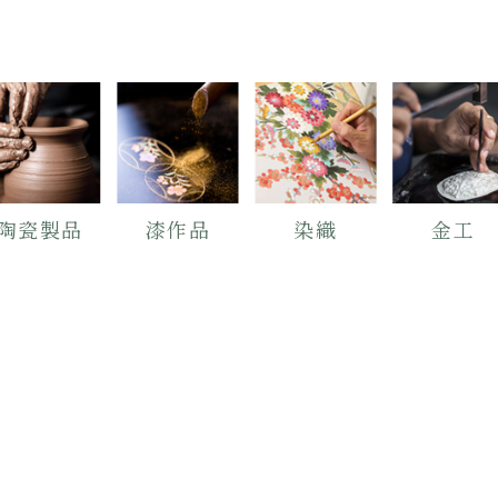
陶瓷製品
漆作品
染織
金工