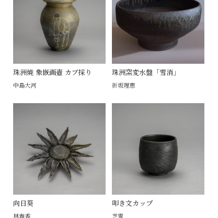
珠洲焼 象嵌画壺 カブ採り
珠洲窯変水盤「雪消」
中島大河
折坂理恵
向日葵
叩き文カップ
林春香
芝雪