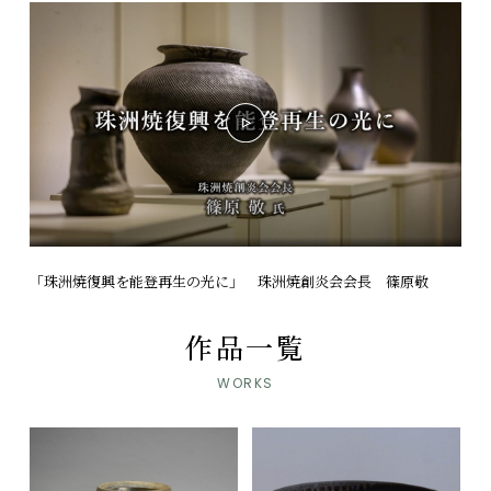
「珠洲焼復興を能登再生の光に」 珠洲焼創炎会会長 篠原敬
作品一覧
WORKS