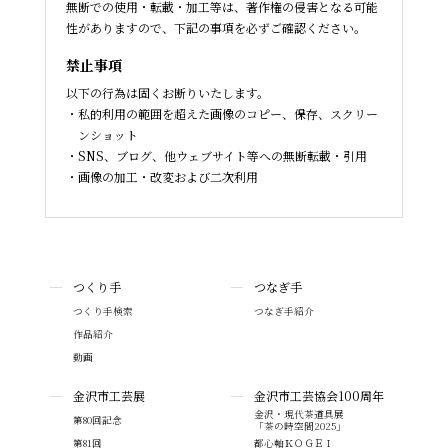
無断での使用・転載・加工等は、著作権の侵害となる可能
性がありますので、下記の事項を必ずご確認ください。
禁止事項
以下の行為は固くお断りいたします。
私的利用の範囲を超えた画像のコピー、保存、スクリー
ンショット
SNS、ブログ、他ウェブサイト等への無断転載・引用
画像の加工・改変および二次利用
つくり手
つなぎ手
つくり手検索
つなぎ手紹介
作品紹介
動画
金沢市工芸展
金沢市工芸協会100周年
金沢・現代茶道具展
第80回記念
「茶の時空間2025」
第81回
都心軸ＫＯＧＥＩ