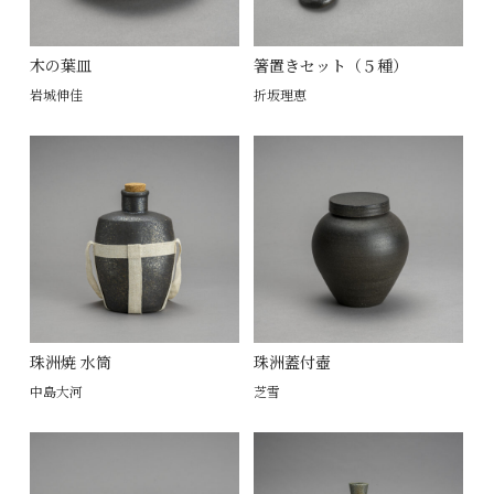
木の葉皿
箸置きセット（５種）
岩城伸佳
折坂理恵
珠洲焼 水筒
珠洲蓋付壺
中島大河
芝雪