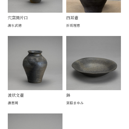
穴窯筒片口
四耳壺
清水武徳
折坂理恵
波状文壺
鉢
濤恵周
宮脇まゆみ