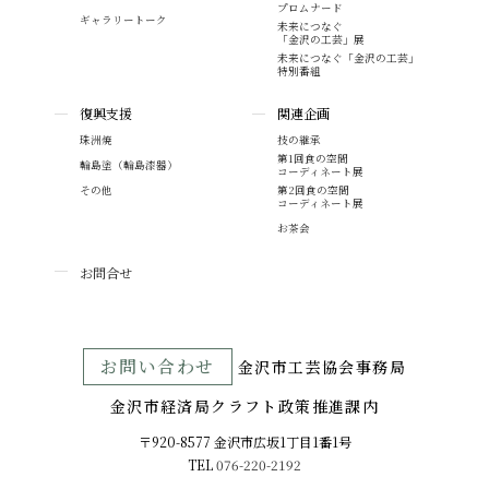
プロムナード
ギャラリートーク
未来につなぐ
「金沢の工芸」展
未来につなぐ「金沢の工芸」
特別番組
復興支援
関連企画
珠洲焼
技の継承
第1回食の空間
輪島塗（輪島漆器）
コーディネート展
その他
第2回食の空間
コーディネート展
お茶会
お問合せ
お問い合わせ
⾦沢市⼯芸協会事務局
金沢市経済局クラフト政策推進課内
〒920-8577 ⾦沢市広坂1丁目1番1号
TEL
076-220-2192