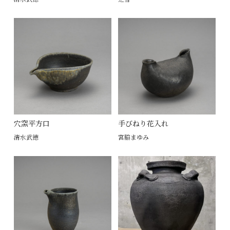
穴窯平方口
手びねり花入れ
清水武徳
宮脇まゆみ