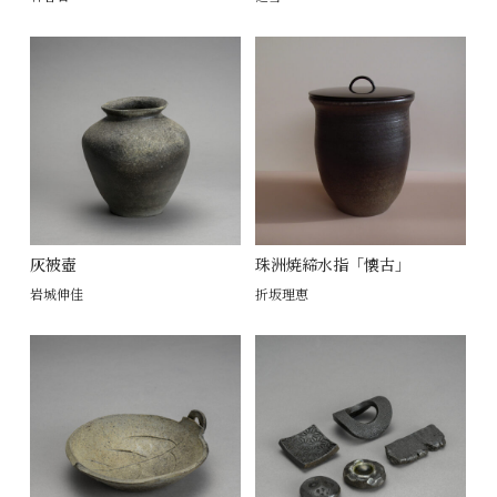
灰被壺
珠洲焼締水指「懐古」
岩城伸佳
折坂理恵