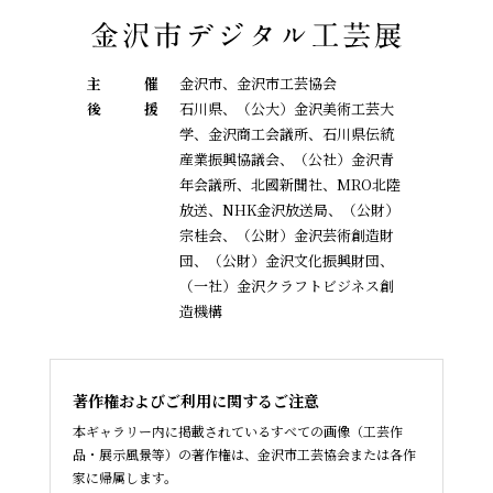
主
催
金沢市、金沢市工芸協会
後
援
石川県、（公大）金沢美術工芸大
学、金沢商工会議所、石川県伝統
産業振興協議会、
（公社）金沢青
年会議所、北國新聞社、MRO北陸
放送、NHK金沢放送局、（公財）
宗桂会、
（公財）金沢芸術創造財
団、（公財）金沢文化振興財団、
（一社）金沢クラフトビジネス創
造機構
著作権およびご利用に関するご注意
本ギャラリー内に掲載されているすべての画像（工芸作
品・展示風景等）の著作権は、金沢市工芸協会または各作
家に帰属します。