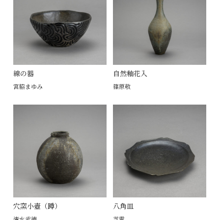
線の器
自然釉花入
宮脇まゆみ
篠原敬
穴窯小壺（蹲）
八角皿
清水武徳
芝雪