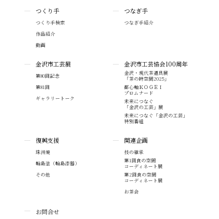
つくり手
つなぎ手
つくり手検索
つなぎ手紹介
作品紹介
動画
金沢市工芸展
金沢市工芸協会100周年
金沢・現代茶道具展
第80回記念
「茶の時空間2025」
第81回
都心軸ＫＯＧＥＩ
プロムナード
ギャラリートーク
未来につなぐ
「金沢の工芸」展
未来につなぐ「金沢の工芸」
特別番組
復興支援
関連企画
珠洲焼
技の継承
第1回食の空間
輪島塗（輪島漆器）
コーディネート展
その他
第2回食の空間
コーディネート展
お茶会
お問合せ