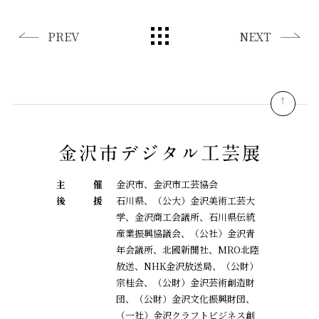
PREV
NEXT
pagetop
主
催
金沢市、金沢市工芸協会
後
援
石川県、（公大）金沢美術工芸大
学、金沢商工会議所、石川県伝統
産業振興協議会、
（公社）金沢青
年会議所、北國新聞社、MRO北陸
放送、NHK金沢放送局、（公財）
宗桂会、
（公財）金沢芸術創造財
団、（公財）金沢文化振興財団、
（一社）金沢クラフトビジネス創