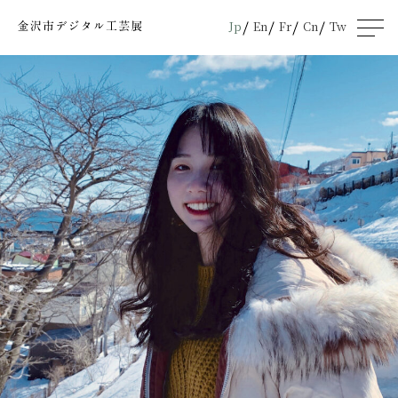
Jp
En
Fr
Cn
Tw
men
u