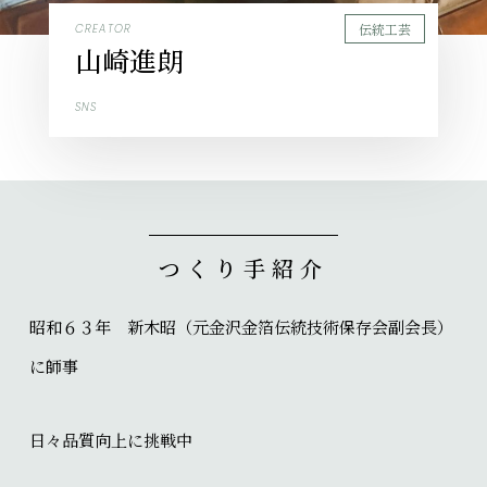
伝統工芸
CREATOR
山崎進朗
SNS
つくり手紹介
昭和６３年 新木昭（元金沢金箔伝統技術保存会副会長）
に師事
日々品質向上に挑戦中