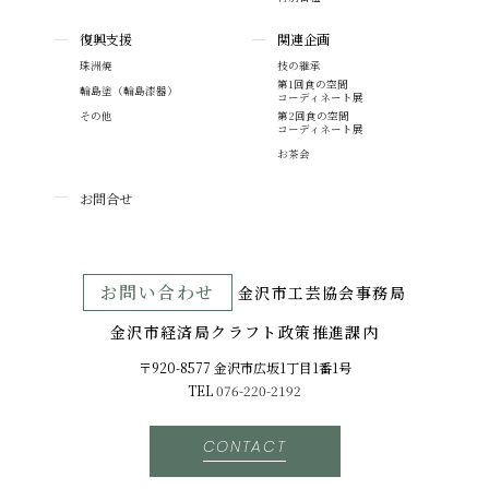
復興支援
関連企画
珠洲焼
技の継承
第1回食の空間
輪島塗（輪島漆器）
コーディネート展
その他
第2回食の空間
コーディネート展
お茶会
お問合せ
お問い合わせ
⾦沢市⼯芸協会事務局
金沢市経済局クラフト政策推進課内
〒920-8577 ⾦沢市広坂1丁目1番1号
TEL
076-220-2192
CONTACT