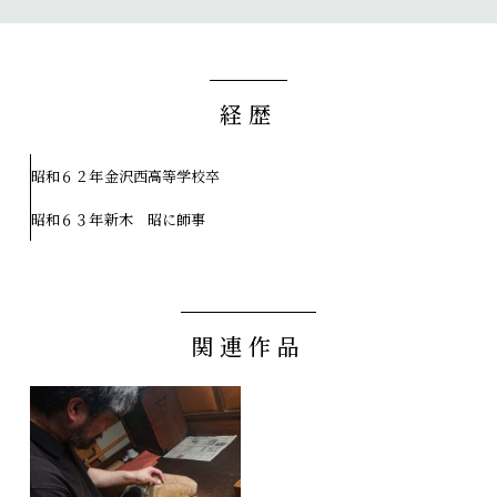
経歴
昭和６２年
金沢西高等学校卒
昭和６３年
新木 昭に師事
関連作品