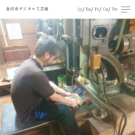
Jp
En
Fr
Cn
Tw
men
u