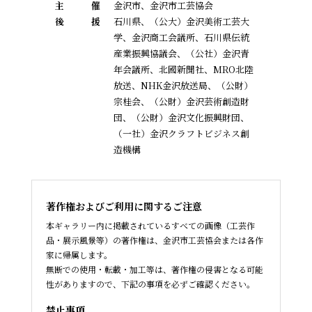
主
催
金沢市、金沢市工芸協会
後
援
石川県、（公大）金沢美術工芸大
学、金沢商工会議所、石川県伝統
産業振興協議会、
（公社）金沢青
年会議所、北國新聞社、MRO北陸
放送、NHK金沢放送局、（公財）
宗桂会、
（公財）金沢芸術創造財
団、（公財）金沢文化振興財団、
（一社）金沢クラフトビジネス創
造機構
著作権およびご利用に関するご注意
本ギャラリー内に掲載されているすべての画像（工芸作
品・展示風景等）の著作権は、金沢市工芸協会または各作
家に帰属します。
無断での使用・転載・加工等は、著作権の侵害となる可能
性がありますので、下記の事項を必ずご確認ください。
禁止事項