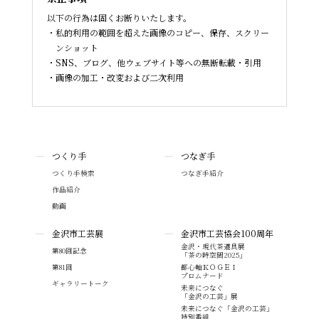
以下の行為は固くお断りいたします。
私的利用の範囲を超えた画像のコピー、保存、スクリー
ンショット
SNS、ブログ、他ウェブサイト等への無断転載・引用
画像の加工・改変および二次利用
つくり手
つなぎ手
つくり手検索
つなぎ手紹介
作品紹介
動画
金沢市工芸展
金沢市工芸協会100周年
金沢・現代茶道具展
第80回記念
「茶の時空間2025」
第81回
都心軸ＫＯＧＥＩ
プロムナード
ギャラリートーク
未来につなぐ
「金沢の工芸」展
未来につなぐ「金沢の工芸」
特別番組