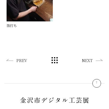
箔打ち
PREV
NEXT
pagetop