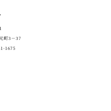
人
1
元町3－37
1-1675