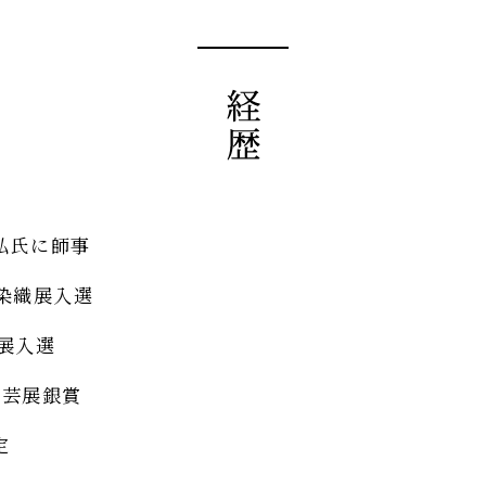
弘氏に師事
染織展入選
展入選
工芸展銀賞
定