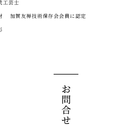
統工芸士
財 加賀友禅技術保存会会員に認定
彰