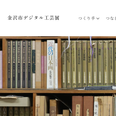
つくり手
つな