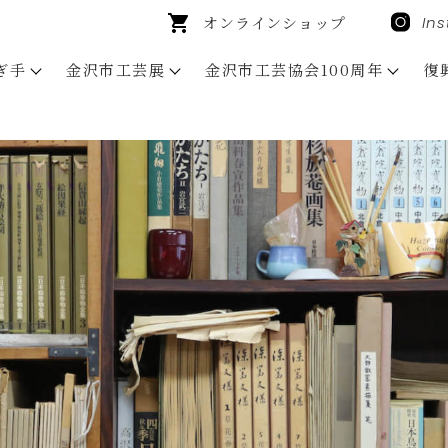
オンラインショップ
In
ぎ手
金沢市工芸展
金沢市工芸協会100周年
復