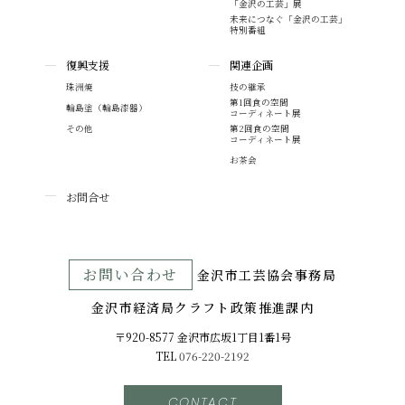
「金沢の工芸」展
未来につなぐ「金沢の工芸」
特別番組
復興支援
関連企画
珠洲焼
技の継承
第1回食の空間
輪島塗（輪島漆器）
コーディネート展
その他
第2回食の空間
コーディネート展
お茶会
お問合せ
お問い合わせ
⾦沢市⼯芸協会事務局
金沢市経済局クラフト政策推進課内
〒920-8577 ⾦沢市広坂1丁目1番1号
TEL
076-220-2192
CONTACT