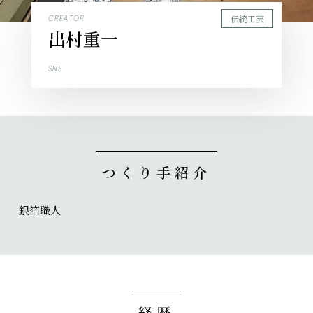
伝統工芸
CREATOR
出村重一
SNS
つくり手紹介
銀箔職人
経歴