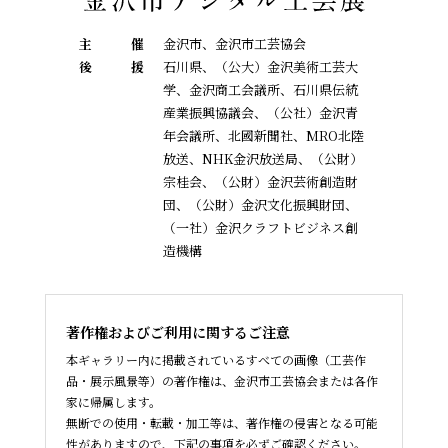
主
催
金沢市、金沢市工芸協会
後
援
石川県、（公大）金沢美術工芸大
学、金沢商工会議所、石川県伝統
産業振興協議会、
（公社）金沢青
年会議所、北國新聞社、MRO北陸
放送、NHK金沢放送局、（公財）
宗桂会、
（公財）金沢芸術創造財
団、（公財）金沢文化振興財団、
（一社）金沢クラフトビジネス創
造機構
著作権およびご利用に関するご注意
本ギャラリー内に掲載されているすべての画像（工芸作
品・展示風景等）の著作権は、金沢市工芸協会または各作
家に帰属します。
無断での使用・転載・加工等は、著作権の侵害となる可能
性がありますので、下記の事項を必ずご確認ください。