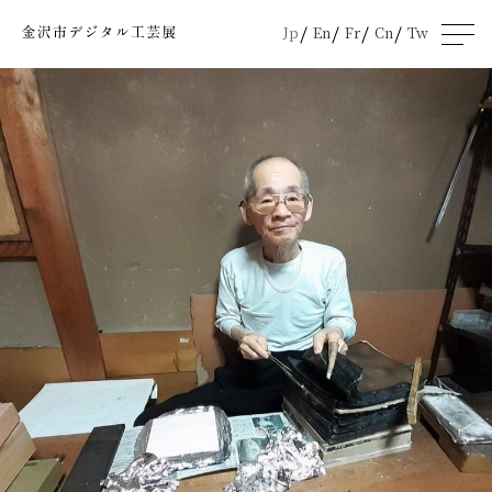
Jp
En
Fr
Cn
Tw
men
u