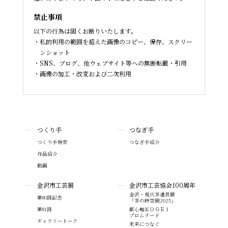
禁止事項
以下の行為は固くお断りいたします。
私的利用の範囲を超えた画像のコピー、保存、スクリー
ンショット
SNS、ブログ、他ウェブサイト等への無断転載・引用
画像の加工・改変および二次利用
つくり手
つなぎ手
つくり手検索
つなぎ手紹介
作品紹介
動画
金沢市工芸展
金沢市工芸協会100周年
金沢・現代茶道具展
第80回記念
「茶の時空間2025」
第81回
都心軸ＫＯＧＥＩ
プロムナード
ギャラリートーク
未来につなぐ