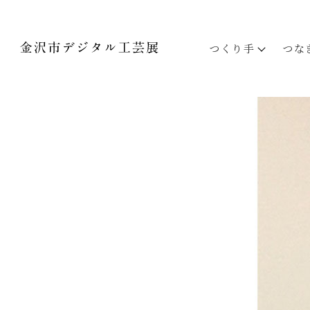
つくり手
つな