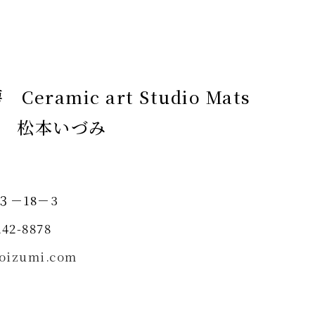
Ceramic art Studio Mats
to 松本いづみ
３－18－3
42-8878
oizumi.com