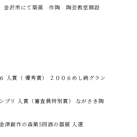
業 金沢市にて築窯 作陶 陶芸教室開設
０６ 入賞（ 優秀賞） ２００６めし碗グラン
ンプリ 入賞（審査員特別賞） ながさき陶
金津創作の森第5回酒の器展 入選