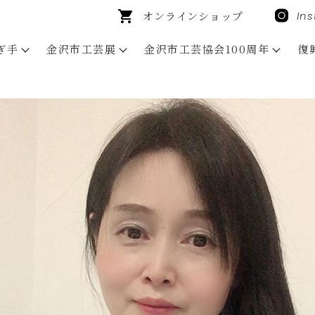
オンラインショップ
In
ぎ手
金沢市工芸展
金沢市工芸協会100周年
復