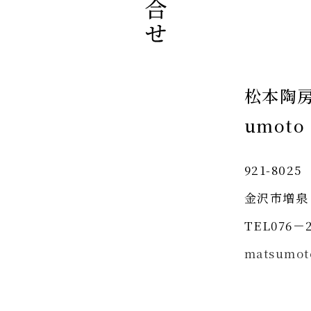
松本陶房 
umo
921-8025
金沢市増泉
TEL076－2
matsumot