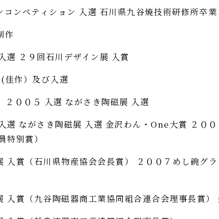
ンコンペティション 入選 石川県九谷焼技術研修所卒
制作
入選 ２９回石川デザイン展 入賞
 (佳作）及び入選
 ２００５ 入選 ながさき陶磁展 入選
入選 ながさき陶磁展 入選 金沢わん・One大賞 ２０
査員特別賞）
展 入賞（石川県物産協会会長賞） ２００７めし碗グラ
展 入賞（九谷陶磁器商工業協同組合連合会理事長賞） 