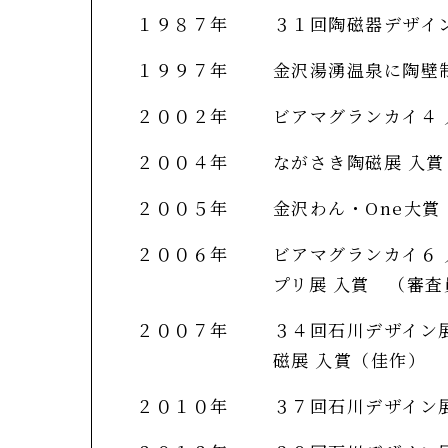
１９８７年
３１回陶磁器デザイ
１９９７年
金沢湯湧温泉に陶壁
２００２年
ビアマグランカイ４ 
２００４年
ながさき陶磁展 入賞
２００５年
金沢わん・One大賞
２００６年
ビアマグランカイ６ 
プリ展 入賞 （審
２００７年
３４回石川デザイン
磁展 入賞（佳作）
２０１０年
３７回石川デザイン