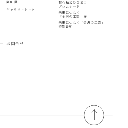
第81回
都心軸ＫＯＧＥＩ
プロムナード
ギャラリートーク
未来につなぐ
「金沢の工芸」展
未来につなぐ「金沢の工芸」
特別番組
お問合せ
pagetop