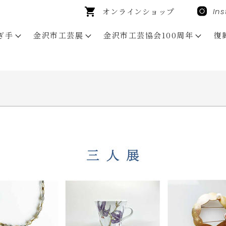
オンラインショップ
In
ぎ手
金沢市工芸展
金沢市工芸協会100周年
復