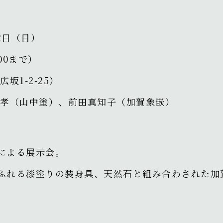
12日（日）
00まで）
1-2-25）
清孝（山中塗）、前田真知子（加賀象嵌）
による展示会。
ふれる漆塗りの装身具、天然石と組み合わされた加