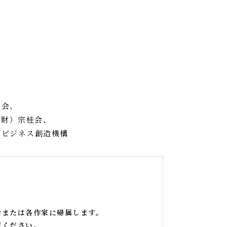
議会、
公財）宗桂会、
トビジネス創造機構
会または各作家に帰属します。
認ください。