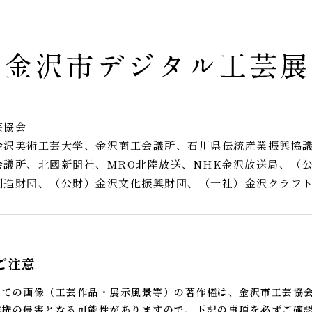
芸協会
金沢美術工芸大学、金沢商工会議所、石川県伝統産業振興協
会議所、北國新聞社、MRO北陸放送、NHK金沢放送局、（
創造財団、（公財）金沢文化振興財団、（一社）金沢クラフ
ご注意
べての画像（工芸作品・展示風景等）の著作権は、金沢市工芸協
作権の侵害となる可能性がありますので、下記の事項を必ずご確