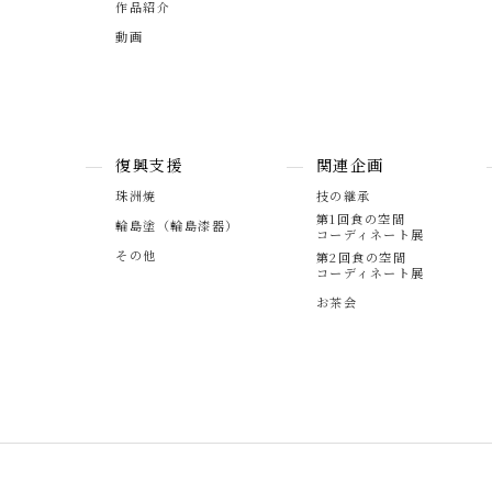
作品紹介
動画
復興支援
関連企画
珠洲焼
技の継承
第1回食の空間
輪島塗（輪島漆器）
コーディネート展
その他
第2回食の空間
コーディネート展
お茶会