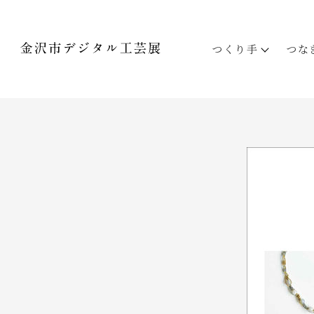
つくり手
つな