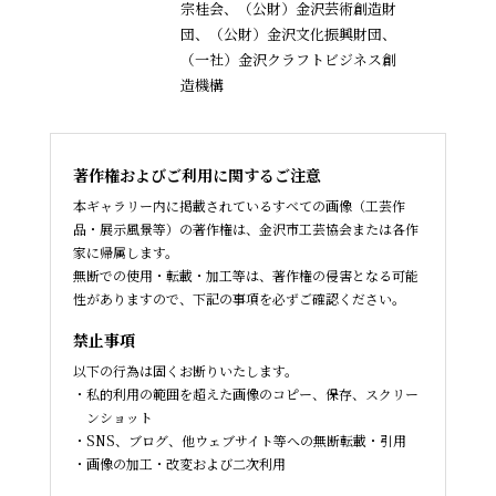
宗桂会、
（公財）金沢芸術創造財
団、（公財）金沢文化振興財団、
（一社）金沢クラフトビジネス創
造機構
著作権およびご利用に関するご注意
本ギャラリー内に掲載されているすべての画像（工芸作
品・展示風景等）の著作権は、金沢市工芸協会または各作
家に帰属します。
無断での使用・転載・加工等は、著作権の侵害となる可能
性がありますので、下記の事項を必ずご確認ください。
禁止事項
以下の行為は固くお断りいたします。
私的利用の範囲を超えた画像のコピー、保存、スクリー
ンショット
SNS、ブログ、他ウェブサイト等への無断転載・引用
画像の加工・改変および二次利用