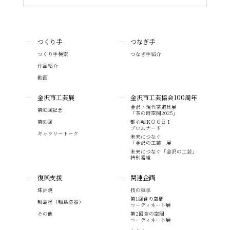
つくり手
つなぎ手
つくり手検索
つなぎ手紹介
作品紹介
動画
金沢市工芸展
金沢市工芸協会100周年
金沢・現代茶道具展
第80回記念
「茶の時空間2025」
第81回
都心軸ＫＯＧＥＩ
プロムナード
ギャラリートーク
未来につなぐ
「金沢の工芸」展
未来につなぐ「金沢の工芸」
特別番組
復興支援
関連企画
珠洲焼
技の継承
第1回食の空間
輪島塗（輪島漆器）
コーディネート展
その他
第2回食の空間
コーディネート展