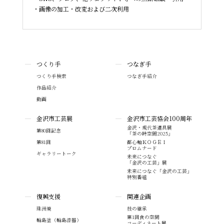
画像の加工・改変および二次利用
つくり手
つなぎ手
つくり手検索
つなぎ手紹介
作品紹介
動画
金沢市工芸展
金沢市工芸協会100周年
金沢・現代茶道具展
第80回記念
「茶の時空間2025」
第81回
都心軸ＫＯＧＥＩ
プロムナード
ギャラリートーク
未来につなぐ
「金沢の工芸」展
未来につなぐ「金沢の工芸」
特別番組
復興支援
関連企画
珠洲焼
技の継承
第1回食の空間
輪島塗（輪島漆器）
コーディネート展