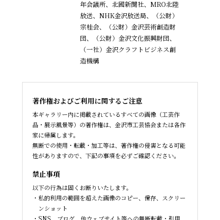
年会議所、北國新聞社、MRO北陸
放送、NHK金沢放送局、（公財）
宗桂会、
（公財）金沢芸術創造財
団、（公財）金沢文化振興財団、
（一社）金沢クラフトビジネス創
造機構
著作権およびご利用に関するご注意
本ギャラリー内に掲載されているすべての画像（工芸作
品・展示風景等）の著作権は、金沢市工芸協会または各作
家に帰属します。
無断での使用・転載・加工等は、著作権の侵害となる可能
性がありますので、下記の事項を必ずご確認ください。
禁止事項
以下の行為は固くお断りいたします。
私的利用の範囲を超えた画像のコピー、保存、スクリー
ンショット
SNS、ブログ、他ウェブサイト等への無断転載・引用