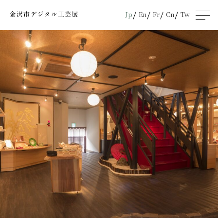
Jp
En
Fr
Cn
Tw
men
u