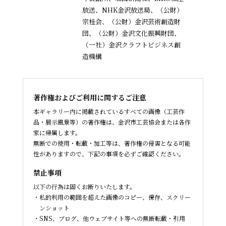
放送、NHK金沢放送局、（公財）
宗桂会、
（公財）金沢芸術創造財
団、（公財）金沢文化振興財団、
（一社）金沢クラフトビジネス創
造機構
著作権およびご利用に関するご注意
本ギャラリー内に掲載されているすべての画像（工芸作
品・展示風景等）の著作権は、金沢市工芸協会または各作
家に帰属します。
無断での使用・転載・加工等は、著作権の侵害となる可能
性がありますので、下記の事項を必ずご確認ください。
禁止事項
以下の行為は固くお断りいたします。
私的利用の範囲を超えた画像のコピー、保存、スクリー
ンショット
SNS、ブログ、他ウェブサイト等への無断転載・引用