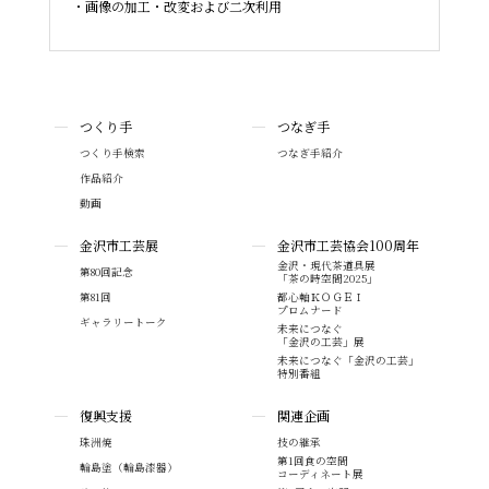
画像の加工・改変および二次利用
つくり手
つなぎ手
つくり手検索
つなぎ手紹介
作品紹介
動画
金沢市工芸展
金沢市工芸協会100周年
金沢・現代茶道具展
第80回記念
「茶の時空間2025」
第81回
都心軸ＫＯＧＥＩ
プロムナード
ギャラリートーク
未来につなぐ
「金沢の工芸」展
未来につなぐ「金沢の工芸」
特別番組
復興支援
関連企画
珠洲焼
技の継承
第1回食の空間
輪島塗（輪島漆器）
コーディネート展