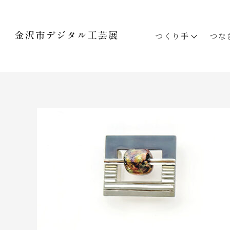
つくり手
つな