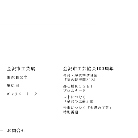
金沢市工芸展
金沢市工芸協会100周年
金沢・現代茶道具展
第80回記念
「茶の時空間2025」
第81回
都心軸ＫＯＧＥＩ
プロムナード
ギャラリートーク
未来につなぐ
「金沢の工芸」展
未来につなぐ「金沢の工芸」
特別番組
お問合せ