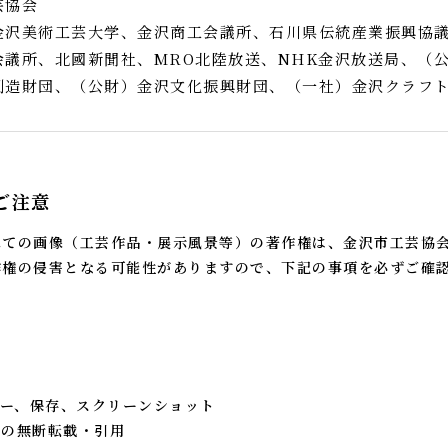
芸協会
金沢美術工芸大学、金沢商工会議所、石川県伝統産業振興協
会議所、北國新聞社、MRO北陸放送、NHK金沢放送局、（
創造財団、（公財）金沢文化振興財団、（一社）金沢クラフ
ご注意
べての画像（工芸作品・展示風景等）の著作権は、金沢市工芸協
作権の侵害となる可能性がありますので、下記の事項を必ずご確
。
ー、保存、スクリーンショット
への無断転載・引用