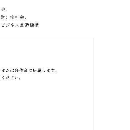
議会、
公財）宗桂会、
トビジネス創造機構
会または各作家に帰属します。
認ください。