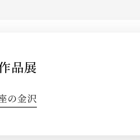
嵌作品展
 銀座の金沢