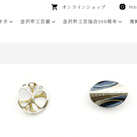
オンラインショップ
In
ぎ手
金沢市工芸展
金沢市工芸協会100周年
復