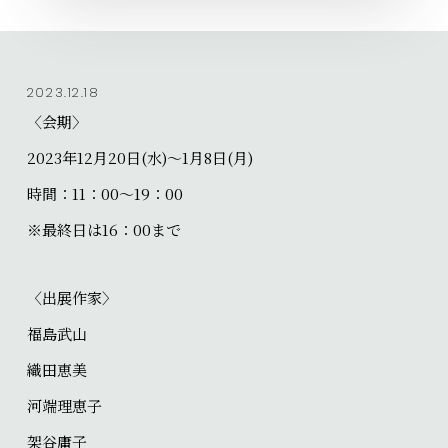
2023.12.18
〈会期〉
2023年12月20日(水)～1月8日(月)⁡
時間：11：00～19：00 ⁡
※最終日は16：00まで⁡
〈出展作家〉
福島武山
織田恵美
河端理恵子
架谷庸子