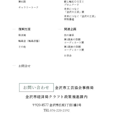
第81回
都心軸ＫＯＧＥＩ
プロムナード
ギャラリートーク
未来につなぐ
「金沢の工芸」展
未来につなぐ「金沢の工芸」
特別番組
復興支援
関連企画
珠洲焼
技の継承
第1回食の空間
輪島塗（輪島漆器）
コーディネート展
その他
第2回食の空間
コーディネート展
お茶会
お問合せ
お問い合わせ
⾦沢市⼯芸協会事務局
金沢市経済局クラフト政策推進課内
〒920-8577 ⾦沢市広坂1丁目1番1号
TEL
076-220-2192