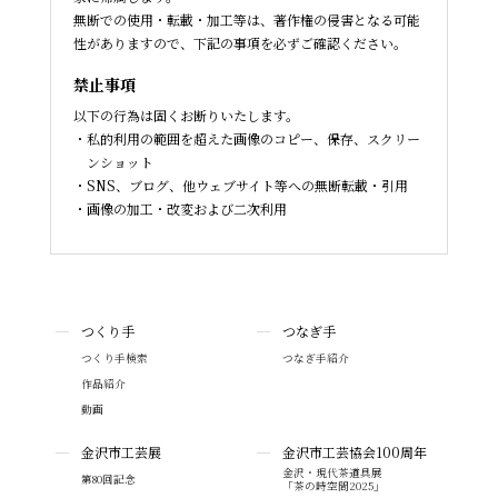
無断での使用・転載・加工等は、著作権の侵害となる可能
性がありますので、下記の事項を必ずご確認ください。
禁止事項
以下の行為は固くお断りいたします。
私的利用の範囲を超えた画像のコピー、保存、スクリー
ンショット
SNS、ブログ、他ウェブサイト等への無断転載・引用
画像の加工・改変および二次利用
つくり手
つなぎ手
つくり手検索
つなぎ手紹介
作品紹介
動画
金沢市工芸展
金沢市工芸協会100周年
金沢・現代茶道具展
第80回記念
「茶の時空間2025」