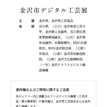
主
催
金沢市、金沢市工芸協会
後
援
石川県、（公大）金沢美術工芸大
学、金沢商工会議所、石川県伝統
産業振興協議会、
（公社）金沢青
年会議所、北國新聞社、MRO北陸
放送、NHK金沢放送局、（公財）
宗桂会、
（公財）金沢芸術創造財
団、（公財）金沢文化振興財団、
（一社）金沢クラフトビジネス創
造機構
著作権およびご利用に関するご注意
本ギャラリー内に掲載されているすべての画像（工芸作
品・展示風景等）の著作権は、金沢市工芸協会または各作
家に帰属します。