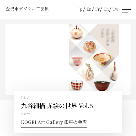
Jp
En
Fr
Cn
Tw
men
u
TITLE
九谷細描 赤絵の世界 Vol.5
SHOP
KOGEI Art Gallery 銀座の金沢