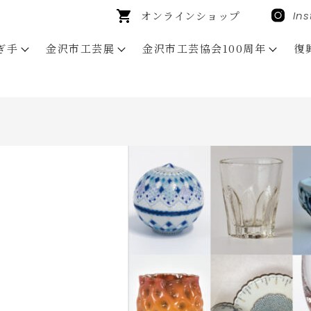
オンラインショップ
In
ぎ手
金沢市工芸展
金沢市工芸協会100周年
復