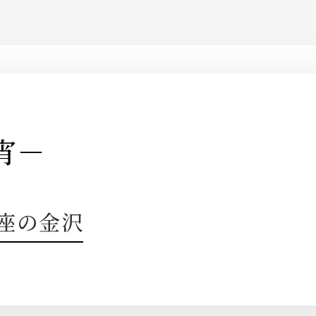
宵－
 銀座の金沢