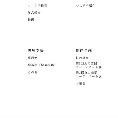
つくり手検索
つなぎ手紹介
作品紹介
動画
復興支援
関連企画
珠洲焼
技の継承
第1回食の空間
輪島塗（輪島漆器）
コーディネート展
その他
第2回食の空間
コーディネート展
お茶会