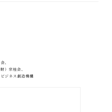
議会、
公財）宗桂会、
トビジネス創造機構