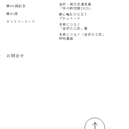
金沢・現代茶道具展
第80回記念
「茶の時空間2025」
第81回
都心軸ＫＯＧＥＩ
プロムナード
ギャラリートーク
未来につなぐ
「金沢の工芸」展
未来につなぐ「金沢の工芸」
特別番組
お問合せ
pagetop