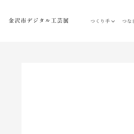
つくり手
つな