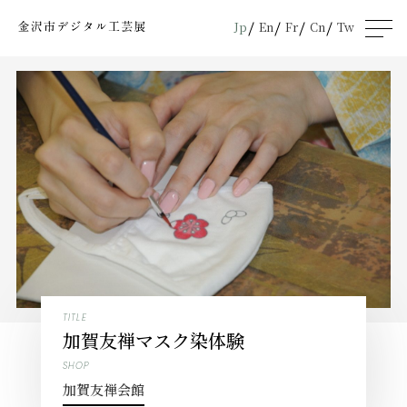
Jp
En
Fr
Cn
Tw
men
u
TITLE
加賀友禅マスク染体験
SHOP
加賀友禅会館