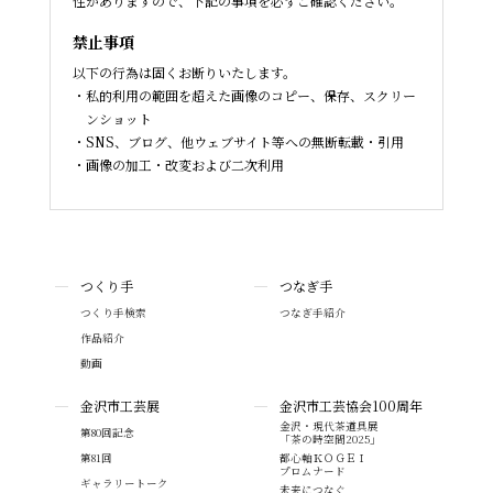
性がありますので、下記の事項を必ずご確認ください。
禁止事項
以下の行為は固くお断りいたします。
私的利用の範囲を超えた画像のコピー、保存、スクリー
ンショット
SNS、ブログ、他ウェブサイト等への無断転載・引用
画像の加工・改変および二次利用
つくり手
つなぎ手
つくり手検索
つなぎ手紹介
作品紹介
動画
金沢市工芸展
金沢市工芸協会100周年
金沢・現代茶道具展
第80回記念
「茶の時空間2025」
第81回
都心軸ＫＯＧＥＩ
プロムナード
ギャラリートーク
未来につなぐ