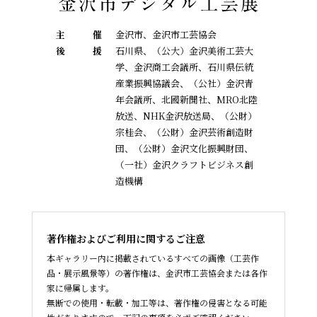
主
催
金沢市、金沢市工芸協会
後
援
石川県、（公大）金沢美術工芸大
学、金沢商工会議所、石川県伝統
産業振興協議会、
（公社）金沢青
年会議所、北國新聞社、MRO北陸
放送、NHK金沢放送局、（公財）
宗桂会、
（公財）金沢芸術創造財
団、（公財）金沢文化振興財団、
（一社）金沢クラフトビジネス創
造機構
著作権およびご利用に関するご注意
本ギャラリー内に掲載されているすべての画像（工芸作
品・展示風景等）の著作権は、金沢市工芸協会または各作
家に帰属します。
無断での使用・転載・加工等は、著作権の侵害となる可能