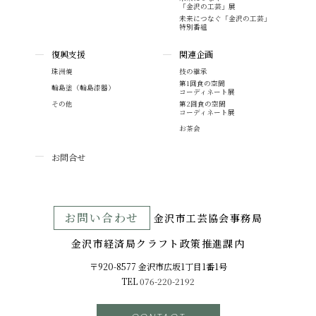
「金沢の工芸」展
未来につなぐ「金沢の工芸」
特別番組
復興支援
関連企画
珠洲焼
技の継承
第1回食の空間
輪島塗（輪島漆器）
コーディネート展
その他
第2回食の空間
コーディネート展
お茶会
お問合せ
お問い合わせ
⾦沢市⼯芸協会事務局
金沢市経済局クラフト政策推進課内
〒920-8577 ⾦沢市広坂1丁目1番1号
TEL
076-220-2192