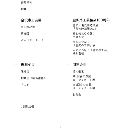
作品紹介
動画
金沢市工芸展
金沢市工芸協会100周年
金沢・現代茶道具展
第80回記念
「茶の時空間2025」
第81回
都心軸ＫＯＧＥＩ
プロムナード
ギャラリートーク
未来につなぐ
「金沢の工芸」展
未来につなぐ「金沢の工芸」
特別番組
復興支援
関連企画
珠洲焼
技の継承
第1回食の空間
輪島塗（輪島漆器）
コーディネート展
その他
第2回食の空間
コーディネート展
お茶会
お問合せ