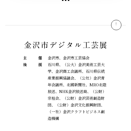
pagetop
主
催
金沢市、金沢市工芸協会
後
援
石川県、（公大）金沢美術工芸大
学、金沢商工会議所、石川県伝統
産業振興協議会、
（公社）金沢青
年会議所、北國新聞社、MRO北陸
放送、NHK金沢放送局、（公財）
宗桂会、
（公財）金沢芸術創造財
団、（公財）金沢文化振興財団、
（一社）金沢クラフトビジネス創
造機構