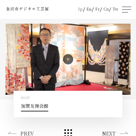
Jp
En
Fr
Cn
Tw
men
u
SHOP
加賀友禅会館
PREV
NEXT