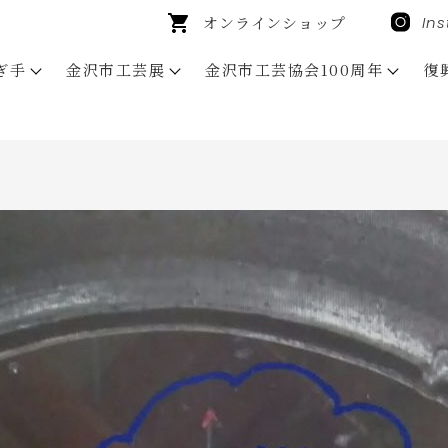
オンラインショップ
In
ぎ手
金沢市工芸展
金沢市工芸協会100周年
復