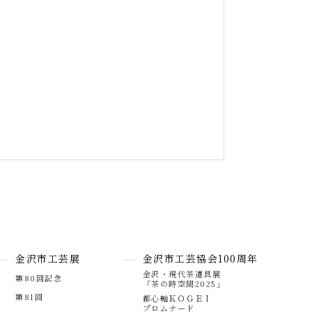
金沢市工芸展
金沢市工芸協会100周年
金沢・現代茶道具展
第80回記念
「茶の時空間2025」
第81回
都心軸ＫＯＧＥＩ
プロムナード