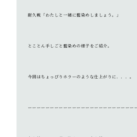
耐久戦「わたしと一緒に藍染めしましょう。」
とことん手しごと藍染めの様子をご紹介。
今回はちょっぴりホラーのような仕上がりに．．．。
ーーーーーーーーーーーーーーーーーーーーーーーー