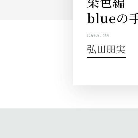
染色編 【
blue
CREATOR
弘田朋実