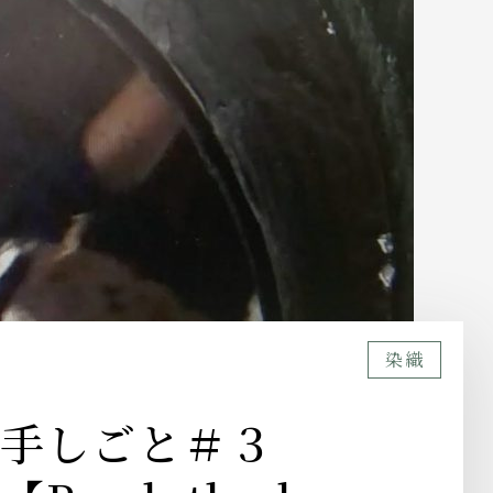
染織
ん手しごと＃３