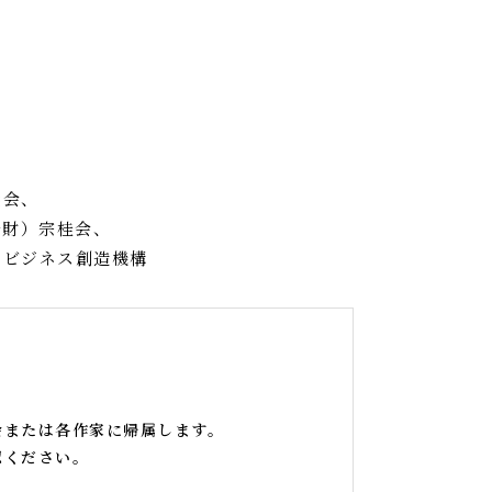
議会、
公財）宗桂会、
トビジネス創造機構
会または各作家に帰属します。
認ください。