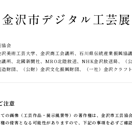
芸協会
金沢美術工芸大学、金沢商工会議所、石川県伝統産業振興協
会議所、北國新聞社、MRO北陸放送、NHK金沢放送局、（
創造財団、（公財）金沢文化振興財団、（一社）金沢クラフ
ご注意
べての画像（工芸作品・展示風景等）の著作権は、金沢市工芸協
作権の侵害となる可能性がありますので、下記の事項を必ずご確