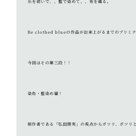
糸を紡いで、、藍で染めて、、布を織る。
Be clothed blueの作品が出来上がるまでのプ
今回はその第三段！！
染色・藍染め編！
制作者である「弘田朋実」の視点からポツリ、ポツリ