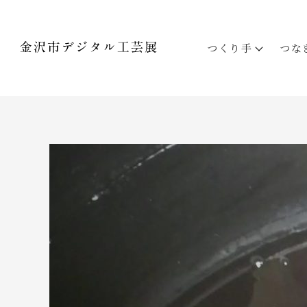
つくり手
つな