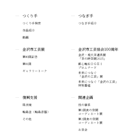
つくり手
つなぎ手
つくり手検索
つなぎ手紹介
作品紹介
動画
金沢市工芸展
金沢市工芸協会100周年
金沢・現代茶道具展
第80回記念
「茶の時空間2025」
第81回
都心軸ＫＯＧＥＩ
プロムナード
ギャラリートーク
未来につなぐ
「金沢の工芸」展
未来につなぐ「金沢の工芸」
特別番組
復興支援
関連企画
珠洲焼
技の継承
第1回食の空間
輪島塗（輪島漆器）
コーディネート展
その他
第2回食の空間
コーディネート展
お茶会