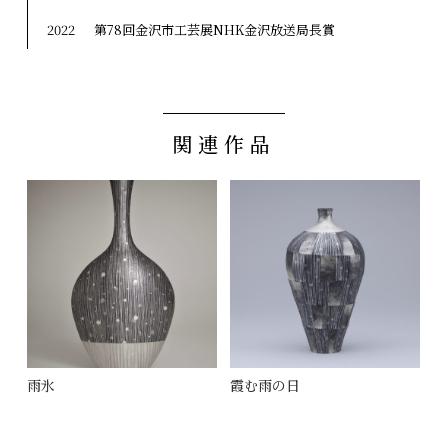
2022
第78回金沢市工芸展NHK金沢放送局長賞
関連作品
雨氷
霞む雨の日