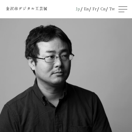
Jp
En
Fr
Cn
Tw
men
u