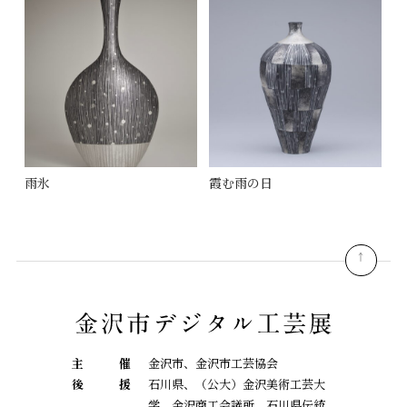
雨氷
霞む雨の日
pagetop
主
催
金沢市、金沢市工芸協会
後
援
石川県、（公大）金沢美術工芸大
学、金沢商工会議所、石川県伝統