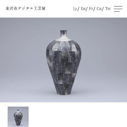
Jp
En
Fr
Cn
Tw
men
u