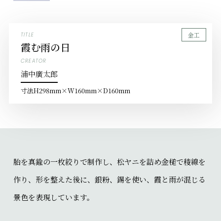
金工
TITLE
霞む雨の日
CREATOR
浦中廣太郎
寸法
H298mm×W160mm×D160mm
胎を真鍮の一枚絞りで制作し、松ヤニを詰め金槌で稜線を
作り、形を整えた後に、銀粉、錫を使い、霞と雨が混じる
景色を表現しています。