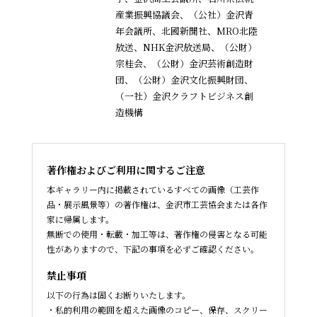
産業振興協議会、
（公社）金沢青
年会議所、北國新聞社、MRO北陸
放送、NHK金沢放送局、（公財）
宗桂会、
（公財）金沢芸術創造財
団、（公財）金沢文化振興財団、
（一社）金沢クラフトビジネス創
造機構
著作権およびご利用に関するご注意
本ギャラリー内に掲載されているすべての画像（工芸作
品・展示風景等）の著作権は、金沢市工芸協会または各作
家に帰属します。
無断での使用・転載・加工等は、著作権の侵害となる可能
性がありますので、下記の事項を必ずご確認ください。
禁止事項
以下の行為は固くお断りいたします。
私的利用の範囲を超えた画像のコピー、保存、スクリー