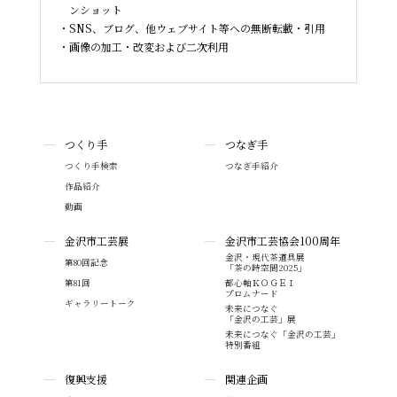
ンショット
SNS、ブログ、他ウェブサイト等への無断転載・引用
画像の加工・改変および二次利用
つくり手
つなぎ手
つくり手検索
つなぎ手紹介
作品紹介
動画
金沢市工芸展
金沢市工芸協会100周年
金沢・現代茶道具展
第80回記念
「茶の時空間2025」
第81回
都心軸ＫＯＧＥＩ
プロムナード
ギャラリートーク
未来につなぐ
「金沢の工芸」展
未来につなぐ「金沢の工芸」
特別番組
復興支援
関連企画