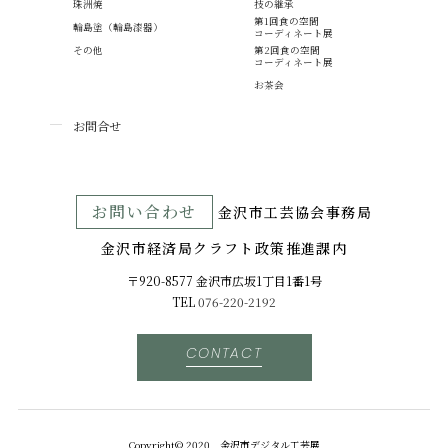
珠洲焼
技の継承
第1回食の空間
輪島塗（輪島漆器）
コーディネート展
その他
第2回食の空間
コーディネート展
お茶会
お問合せ
お問い合わせ
⾦沢市⼯芸協会事務局
金沢市経済局クラフト政策推進課内
〒920-8577 ⾦沢市広坂1丁目1番1号
TEL
076-220-2192
CONTACT
Copyright© 2020 金沢市デジタル工芸展