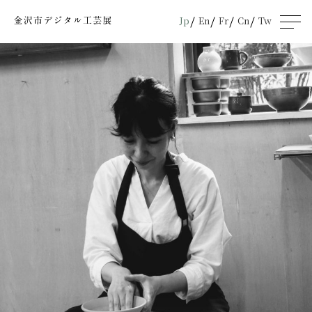
Jp
En
Fr
Cn
Tw
men
u