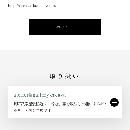
http://creava-kanazawa.jp/
WEB SITE
取り扱い
atelier&gallery creava
長町武家屋敷跡近くに佇む、蔵を改装した趣のあるギャ
ラリー・陶芸工房です。