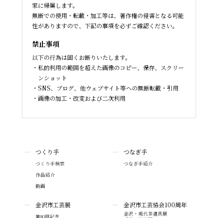
家に帰属します。
無断での使用・転載・加工等は、著作権の侵害となる可能
性がありますので、下記の事項を必ずご確認ください。
禁止事項
以下の行為は固くお断りいたします。
私的利用の範囲を超えた画像のコピー、保存、スクリー
ンショット
SNS、ブログ、他ウェブサイト等への無断転載・引用
画像の加工・改変および二次利用
つくり手
つなぎ手
つくり手検索
つなぎ手紹介
作品紹介
動画
金沢市工芸展
金沢市工芸協会100周年
金沢・現代茶道具展
第80回記念