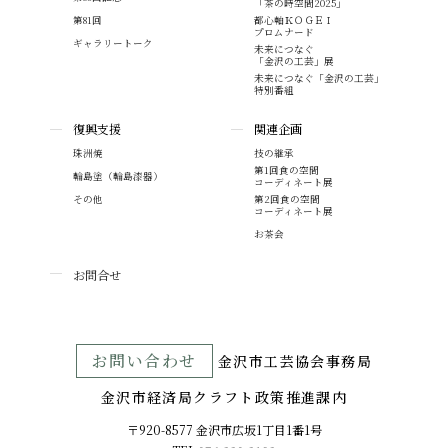
「茶の時空間2025」
第81回
都心軸ＫＯＧＥＩ
プロムナード
ギャラリートーク
未来につなぐ
「金沢の工芸」展
未来につなぐ「金沢の工芸」
特別番組
復興支援
関連企画
珠洲焼
技の継承
第1回食の空間
輪島塗（輪島漆器）
コーディネート展
その他
第2回食の空間
コーディネート展
お茶会
お問合せ
お問い合わせ
⾦沢市⼯芸協会事務局
金沢市経済局クラフト政策推進課内
〒920-8577 ⾦沢市広坂1丁目1番1号