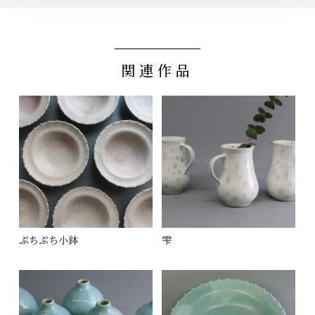
関連作品
ぷちぷち小鉢
雫