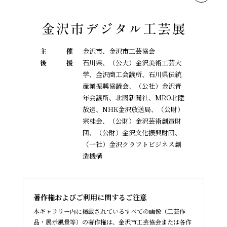
主
催
金沢市、金沢市工芸協会
後
援
石川県、（公大）金沢美術工芸大
学、金沢商工会議所、石川県伝統
産業振興協議会、
（公社）金沢青
年会議所、北國新聞社、MRO北陸
放送、NHK金沢放送局、（公財）
宗桂会、
（公財）金沢芸術創造財
団、（公財）金沢文化振興財団、
（一社）金沢クラフトビジネス創
造機構
著作権およびご利用に関するご注意
本ギャラリー内に掲載されているすべての画像（工芸作
品・展示風景等）の著作権は、金沢市工芸協会または各作