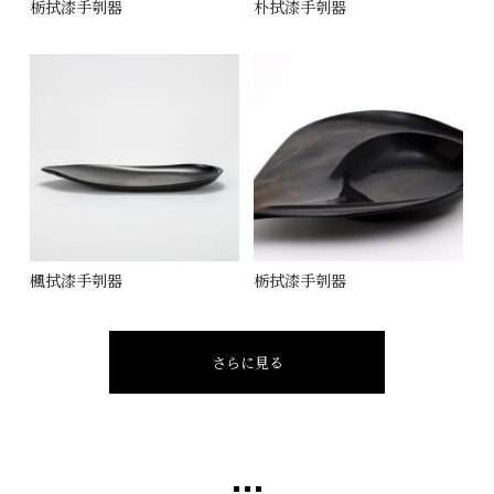
栃拭漆手刳器
朴拭漆手刳器
楓拭漆手刳器
栃拭漆手刳器
さらに見る