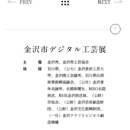
PREV
NEXT
pagetop
主
催
金沢市、金沢市工芸協会
後
援
石川県、（公大）金沢美術工芸大
学、金沢商工会議所、石川県伝統
産業振興協議会、
（公社）金沢青
年会議所、北國新聞社、MRO北陸
放送、NHK金沢放送局、（公財）
宗桂会、
（公財）金沢芸術創造財
団、（公財）金沢文化振興財団、
（一社）金沢クラフトビジネス創
造機構