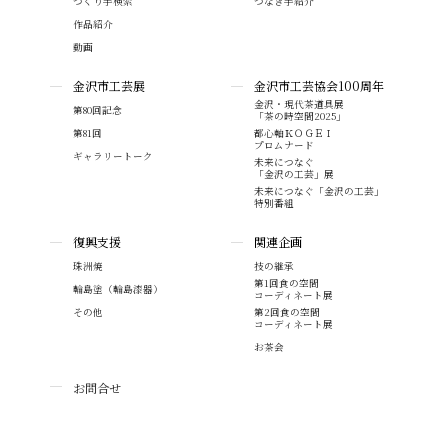
つくり手検索
つなぎ手紹介
作品紹介
動画
金沢市工芸展
金沢市工芸協会100周年
金沢・現代茶道具展
第80回記念
「茶の時空間2025」
第81回
都心軸ＫＯＧＥＩ
プロムナード
ギャラリートーク
未来につなぐ
「金沢の工芸」展
未来につなぐ「金沢の工芸」
特別番組
復興支援
関連企画
珠洲焼
技の継承
第1回食の空間
輪島塗（輪島漆器）
コーディネート展
その他
第2回食の空間
コーディネート展
お茶会
お問合せ