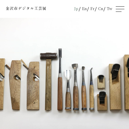
Jp
En
Fr
Cn
Tw
men
u