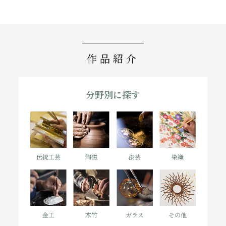
作品紹介
分野別に
探す
陶磁
漆芸
染織
伝統工芸
金工
木竹
ガラス
その他