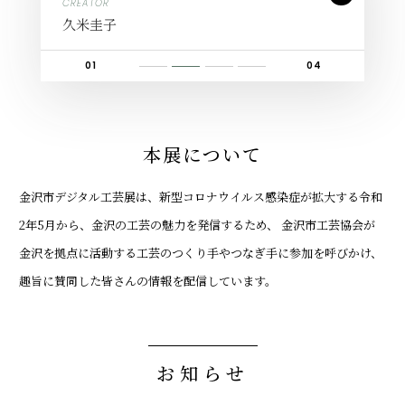
CREATOR
CREATOR
CREATOR
CREATOR
吉村茉莉
久米圭子
池田晃将
高木基栄
01
04
1
2
3
4
本展について
⾦沢市デジタル⼯芸展は、新型コロナウイルス感染症が拡⼤する令和
2年5⽉から、⾦沢の⼯芸の魅⼒を発信するため、
⾦沢市⼯芸協会が
⾦沢を拠点に活動する⼯芸のつくり⼿やつなぎ⼿に参加を呼びかけ、
趣旨に賛同した皆さんの情報を配信しています。
お知らせ