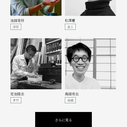
池田晃将
松澤慶
漆芸
金工
定池隆志
高田克也
木竹
染織
さらに見る