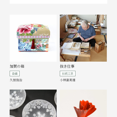
加賀の箱
抜き仕事
染織
伝統工芸
久恒俊治
小林富美雄