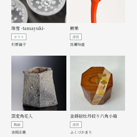
珠雪 -tamayuki-
孵果
ガラス
漆芸
杉原倫子
百瀬玲亜
窯変角花入
金蒔絵牡丹絞り六角小箱
陶磁
漆芸
吉岡正義
ふくづかまり