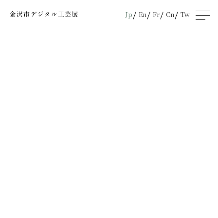
Jp
En
Fr
Cn
Tw
men
u