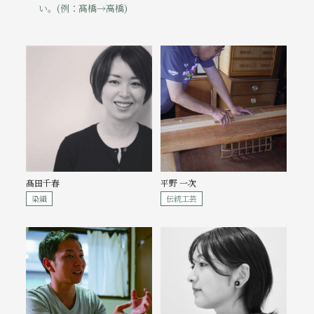
い。(例：髙橋→高橋)
髙田千春
平野 一次
染織
伝統工芸