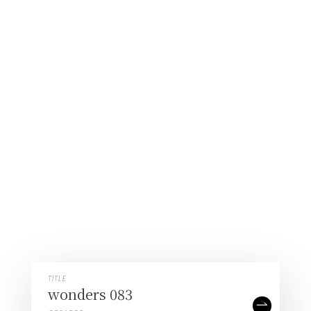
TITLE
TITLE
TITLE
TITLE
星華
wonders 083
百千円環細中次
硝像 -精神分析-