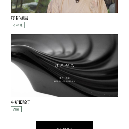
鍔 裕加里
その他
中新田絵子
漆芸