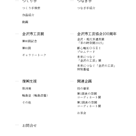
つくり手
つなぎ手
つくり手検索
つなぎ手紹介
作品紹介
動画
金沢市工芸展
金沢市工芸協会100周年
金沢・現代茶道具展
第80回記念
「茶の時空間2025」
第81回
都心軸ＫＯＧＥＩ
プロムナード
ギャラリートーク
未来につなぐ
「金沢の工芸」展
未来につなぐ「金沢の工芸」
特別番組
復興支援
関連企画
珠洲焼
技の継承
第1回食の空間
輪島塗（輪島漆器）
コーディネート展
その他
第2回食の空間
コーディネート展
お茶会
お問合せ