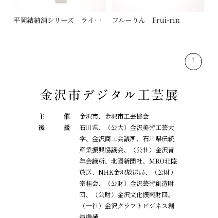
平岡結納舗シリーズ ライトブルー
フルーりん Frui-rin
pagetop
主
催
金沢市、金沢市工芸協会
後
援
石川県、（公大）金沢美術工芸大
学、金沢商工会議所、石川県伝統
産業振興協議会、
（公社）金沢青
年会議所、北國新聞社、MRO北陸
放送、NHK金沢放送局、（公財）
宗桂会、
（公財）金沢芸術創造財
団、（公財）金沢文化振興財団、
（一社）金沢クラフトビジネス創
造機構