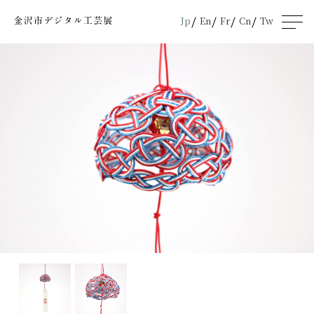
Jp
En
Fr
Cn
Tw
men
u