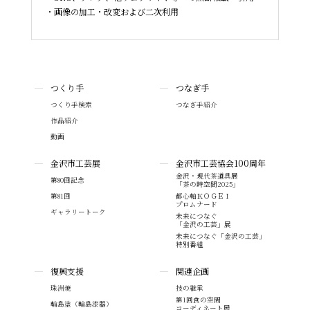
画像の加工・改変および二次利用
つくり手
つなぎ手
つくり手検索
つなぎ手紹介
作品紹介
動画
金沢市工芸展
金沢市工芸協会100周年
金沢・現代茶道具展
第80回記念
「茶の時空間2025」
第81回
都心軸ＫＯＧＥＩ
プロムナード
ギャラリートーク
未来につなぐ
「金沢の工芸」展
未来につなぐ「金沢の工芸」
特別番組
復興支援
関連企画
珠洲焼
技の継承
第1回食の空間
輪島塗（輪島漆器）
コーディネート展