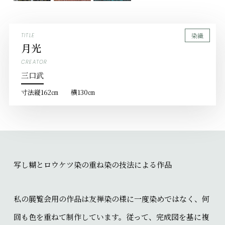
染織
TITLE
月光
CREATOR
三口武
寸法
縦162㎝ 横130㎝
写し糊とロウケツ染の重ね染の技法による作品
私の展覧会用の作品は友禅染の様に一度染めではなく、何
回も色を重ねて制作しています。従って、完成図を基に複