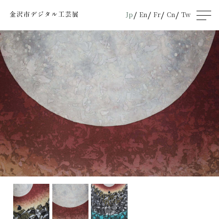
Jp
En
Fr
Cn
Tw
men
u