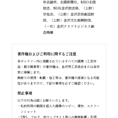
年会議所、北國新聞社、MRO北陸
放送、NHK金沢放送局、（公財）
宗桂会、
（公財）金沢芸術創造財
団、（公財）金沢文化振興財団、
（一社）金沢クラフトビジネス創
造機構
著作権およびご利用に関するご注意
本ギャラリー内に掲載されているすべての画像（工芸作
品・展示風景等）の著作権は、金沢市工芸協会または各作
家に帰属します。
無断での使用・転載・加工等は、著作権の侵害となる可能
性がありますので、下記の事項を必ずご確認ください。
禁止事項
以下の行為は固くお断りいたします。
私的利用の範囲を超えた画像のコピー、保存、スクリー
ンショット
SNS、ブログ、他ウェブサイト等への無断転載・引用