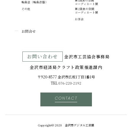
第1回食の空間
輪島塗（輪島漆器）
コーディネート展
その他
第2回食の空間
コーディネート展
お茶会
お問合せ
お問い合わせ
⾦沢市⼯芸協会事務局
金沢市経済局クラフト政策推進課内
〒920-8577 ⾦沢市広坂1丁目1番1号
TEL
076-220-2192
CONTACT
Copyright© 2020 金沢市デジタル工芸展