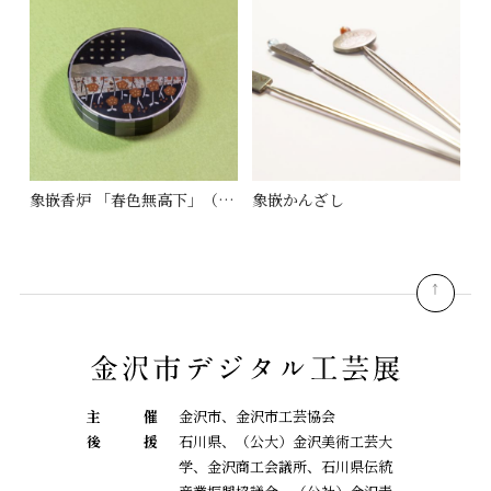
象嵌香炉 「春色無高下」（しゅんしょくこうげなし）
象嵌かんざし
pagetop
主
催
金沢市、金沢市工芸協会
後
援
石川県、（公大）金沢美術工芸大
学、金沢商工会議所、石川県伝統