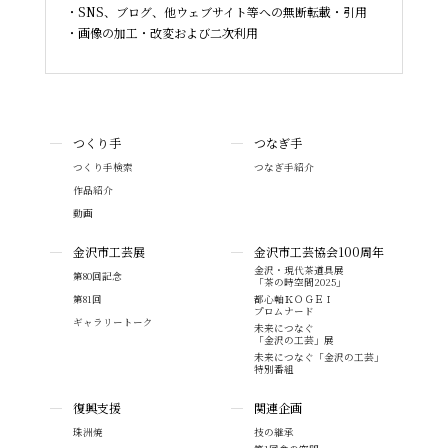
SNS、ブログ、他ウェブサイト等への無断転載・引用
画像の加工・改変および二次利用
つくり手
つなぎ手
つくり手検索
つなぎ手紹介
作品紹介
動画
金沢市工芸展
金沢市工芸協会100周年
金沢・現代茶道具展
第80回記念
「茶の時空間2025」
第81回
都心軸ＫＯＧＥＩ
プロムナード
ギャラリートーク
未来につなぐ
「金沢の工芸」展
未来につなぐ「金沢の工芸」
特別番組
復興支援
関連企画
珠洲焼
技の継承