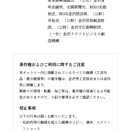
産業振興協議会、
（公社）金沢青
年会議所、北國新聞社、MRO北陸
放送、NHK金沢放送局、（公財）
宗桂会、
（公財）金沢芸術創造財
団、（公財）金沢文化振興財団、
（一社）金沢クラフトビジネス創
造機構
著作権およびご利用に関するご注意
本ギャラリー内に掲載されているすべての画像（工芸作
品・展示風景等）の著作権は、金沢市工芸協会または各作
家に帰属します。
無断での使用・転載・加工等は、著作権の侵害となる可能
性がありますので、下記の事項を必ずご確認ください。
禁止事項
以下の行為は固くお断りいたします。
私的利用の範囲を超えた画像のコピー、保存、スクリー
ンショット