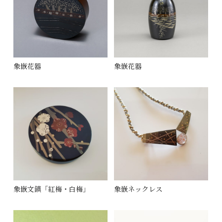
象嵌花器
象嵌花器
象嵌文鎮「紅梅・白梅」
象嵌ネックレス