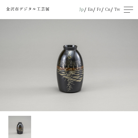
Jp
En
Fr
Cn
Tw
men
u