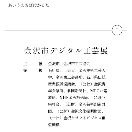
あいうえおばけかるた
pagetop
主
催
金沢市、金沢市工芸協会
後
援
石川県、（公大）金沢美術工芸大
学、金沢商工会議所、石川県伝統
産業振興協議会、
（公社）金沢青
年会議所、北國新聞社、MRO北陸
放送、NHK金沢放送局、（公財）
宗桂会、
（公財）金沢芸術創造財
団、（公財）金沢文化振興財団、
（一社）金沢クラフトビジネス創
造機構