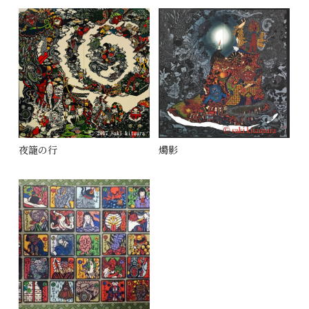
夜籠の行
燭影