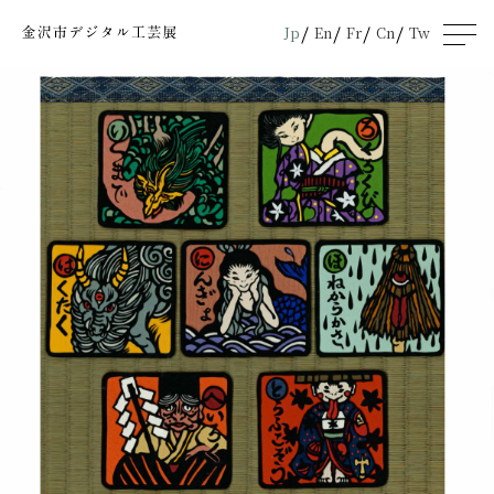
Jp
En
Fr
Cn
Tw
men
u