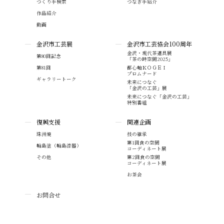
つくり手検索
つなぎ手紹介
作品紹介
動画
金沢市工芸展
金沢市工芸協会100周年
金沢・現代茶道具展
第80回記念
「茶の時空間2025」
第81回
都心軸ＫＯＧＥＩ
プロムナード
ギャラリートーク
未来につなぐ
「金沢の工芸」展
未来につなぐ「金沢の工芸」
特別番組
復興支援
関連企画
珠洲焼
技の継承
第1回食の空間
輪島塗（輪島漆器）
コーディネート展
その他
第2回食の空間
コーディネート展
お茶会
お問合せ