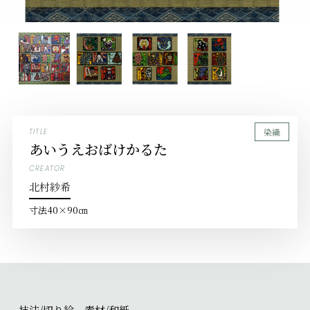
染織
TITLE
あいうえおばけかるた
CREATOR
北村紗希
寸法
40×90㎝
技法/切り絵 素材/和紙