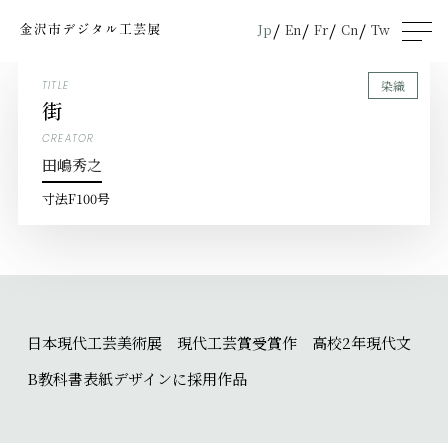
Jp
En
Fr
Cn
Tw
men
u
染織
TITLE
街
CREATOR
田嶋秀之
寸法
F100号
日本現代工芸美術展 現代工芸賞受賞作 高校2年現代文
B教科書表紙デザインに採用作品