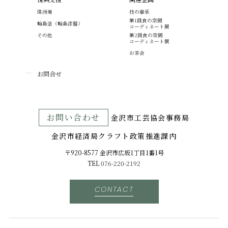
珠洲焼
技の継承
第1回食の空間
輪島塗（輪島漆器）
コーディネート展
その他
第2回食の空間
コーディネート展
お茶会
お問合せ
お問い合わせ
⾦沢市⼯芸協会事務局
金沢市経済局クラフト政策推進課内
〒920-8577 ⾦沢市広坂1丁目1番1号
TEL
076-220-2192
CONTACT