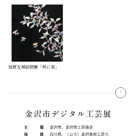
加賀友禅訪問着「梓に菊」
pagetop
主
催
金沢市、金沢市工芸協会
後
援
石川県、（公大）金沢美術工芸大