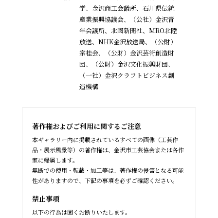
学、金沢商工会議所、石川県伝統
産業振興協議会、
（公社）金沢青
年会議所、北國新聞社、MRO北陸
放送、NHK金沢放送局、（公財）
宗桂会、
（公財）金沢芸術創造財
団、（公財）金沢文化振興財団、
（一社）金沢クラフトビジネス創
造機構
著作権およびご利用に関するご注意
本ギャラリー内に掲載されているすべての画像（工芸作
品・展示風景等）の著作権は、金沢市工芸協会または各作
家に帰属します。
無断での使用・転載・加工等は、著作権の侵害となる可能
性がありますので、下記の事項を必ずご確認ください。
禁止事項
以下の行為は固くお断りいたします。