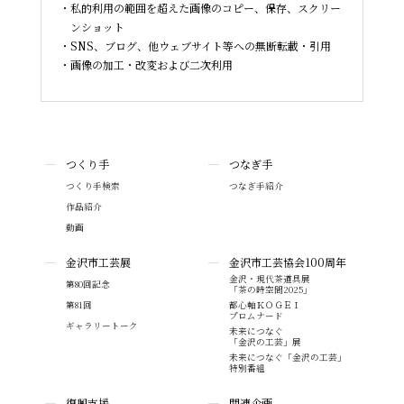
私的利用の範囲を超えた画像のコピー、保存、スクリー
ンショット
SNS、ブログ、他ウェブサイト等への無断転載・引用
画像の加工・改変および二次利用
つくり手
つなぎ手
つくり手検索
つなぎ手紹介
作品紹介
動画
金沢市工芸展
金沢市工芸協会100周年
金沢・現代茶道具展
第80回記念
「茶の時空間2025」
第81回
都心軸ＫＯＧＥＩ
プロムナード
ギャラリートーク
未来につなぐ
「金沢の工芸」展
未来につなぐ「金沢の工芸」
特別番組
復興支援
関連企画