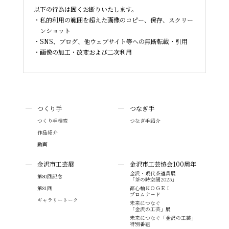
以下の行為は固くお断りいたします。
私的利用の範囲を超えた画像のコピー、保存、スクリー
ンショット
SNS、ブログ、他ウェブサイト等への無断転載・引用
画像の加工・改変および二次利用
つくり手
つなぎ手
つくり手検索
つなぎ手紹介
作品紹介
動画
金沢市工芸展
金沢市工芸協会100周年
金沢・現代茶道具展
第80回記念
「茶の時空間2025」
第81回
都心軸ＫＯＧＥＩ
プロムナード
ギャラリートーク
未来につなぐ
「金沢の工芸」展
未来につなぐ「金沢の工芸」
特別番組