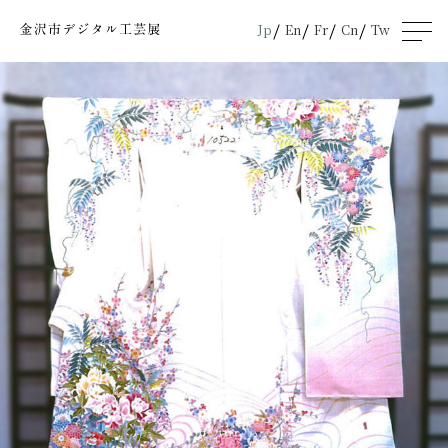
Jp
En
Fr
Cn
Tw
men
u