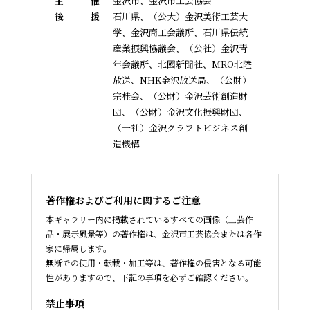
主
催
金沢市、金沢市工芸協会
後
援
石川県、（公大）金沢美術工芸大
学、金沢商工会議所、石川県伝統
産業振興協議会、
（公社）金沢青
年会議所、北國新聞社、MRO北陸
放送、NHK金沢放送局、（公財）
宗桂会、
（公財）金沢芸術創造財
団、（公財）金沢文化振興財団、
（一社）金沢クラフトビジネス創
造機構
著作権およびご利用に関するご注意
本ギャラリー内に掲載されているすべての画像（工芸作
品・展示風景等）の著作権は、金沢市工芸協会または各作
家に帰属します。
無断での使用・転載・加工等は、著作権の侵害となる可能
性がありますので、下記の事項を必ずご確認ください。
禁止事項