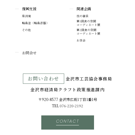
復興支援
関連企画
珠洲焼
技の継承
第1回食の空間
輪島塗（輪島漆器）
コーディネート展
その他
第2回食の空間
コーディネート展
お茶会
お問合せ
お問い合わせ
⾦沢市⼯芸協会事務局
金沢市経済局クラフト政策推進課内
〒920-8577 ⾦沢市広坂1丁目1番1号
TEL
076-220-2192
CONTACT