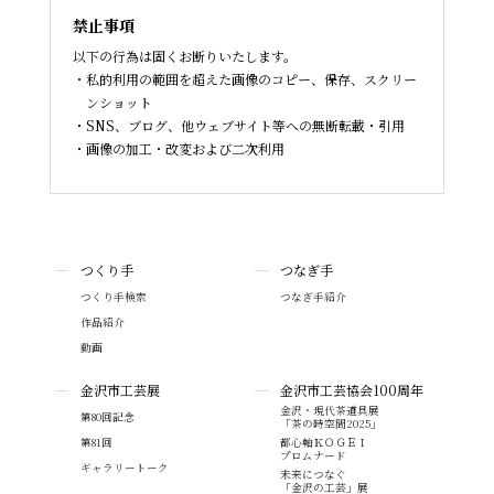
禁止事項
以下の行為は固くお断りいたします。
私的利用の範囲を超えた画像のコピー、保存、スクリー
ンショット
SNS、ブログ、他ウェブサイト等への無断転載・引用
画像の加工・改変および二次利用
つくり手
つなぎ手
つくり手検索
つなぎ手紹介
作品紹介
動画
金沢市工芸展
金沢市工芸協会100周年
金沢・現代茶道具展
第80回記念
「茶の時空間2025」
第81回
都心軸ＫＯＧＥＩ
プロムナード
ギャラリートーク
未来につなぐ
「金沢の工芸」展