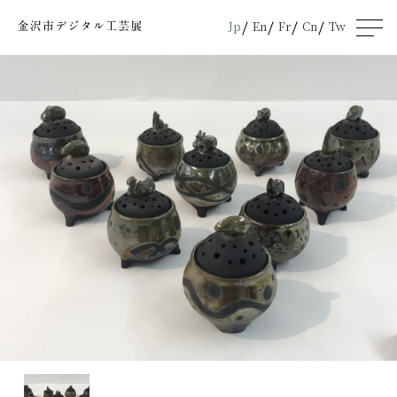
Jp
En
Fr
Cn
Tw
men
u