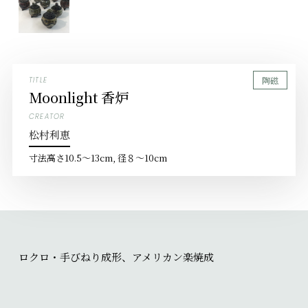
陶磁
TITLE
Moonlight 香炉
CREATOR
松村利恵
寸法
高さ10.5〜13cm, 径８〜10cm
ロクロ・手びねり成形、アメリカン楽焼成