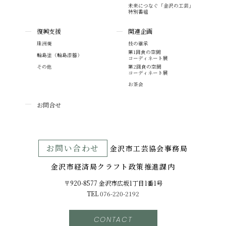
未来につなぐ「金沢の工芸」
特別番組
復興支援
関連企画
珠洲焼
技の継承
第1回食の空間
輪島塗（輪島漆器）
コーディネート展
その他
第2回食の空間
コーディネート展
お茶会
お問合せ
お問い合わせ
⾦沢市⼯芸協会事務局
金沢市経済局クラフト政策推進課内
〒920-8577 ⾦沢市広坂1丁目1番1号
TEL
076-220-2192
CONTACT