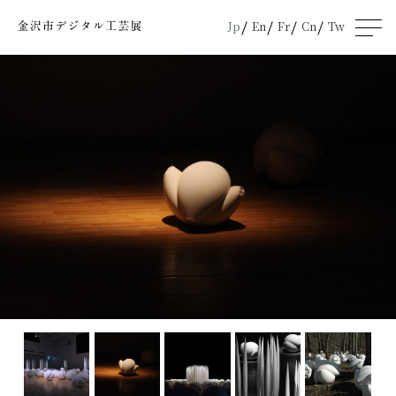
Jp
En
Fr
Cn
Tw
men
u