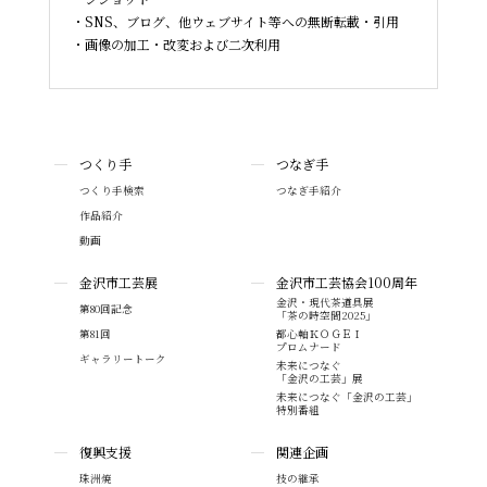
SNS、ブログ、他ウェブサイト等への無断転載・引用
画像の加工・改変および二次利用
つくり手
つなぎ手
つくり手検索
つなぎ手紹介
作品紹介
動画
金沢市工芸展
金沢市工芸協会100周年
金沢・現代茶道具展
第80回記念
「茶の時空間2025」
第81回
都心軸ＫＯＧＥＩ
プロムナード
ギャラリートーク
未来につなぐ
「金沢の工芸」展
未来につなぐ「金沢の工芸」
特別番組
復興支援
関連企画
珠洲焼
技の継承