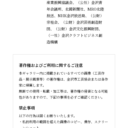
産業振興協議会、
（公社）金沢青
年会議所、北國新聞社、MRO北陸
放送、NHK金沢放送局、（公財）
宗桂会、
（公財）金沢芸術創造財
団、（公財）金沢文化振興財団、
（一社）金沢クラフトビジネス創
造機構
著作権およびご利用に関するご注意
本ギャラリー内に掲載されているすべての画像（工芸作
品・展示風景等）の著作権は、金沢市工芸協会または各作
家に帰属します。
無断での使用・転載・加工等は、著作権の侵害となる可能
性がありますので、下記の事項を必ずご確認ください。
禁止事項
以下の行為は固くお断りいたします。
私的利用の範囲を超えた画像のコピー、保存、スクリー
ンショット