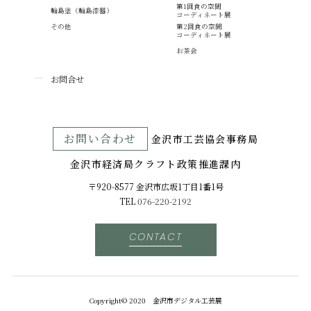
第1回食の空間
輪島塗（輪島漆器）
コーディネート展
その他
第2回食の空間
コーディネート展
お茶会
お問合せ
お問い合わせ
⾦沢市⼯芸協会事務局
金沢市経済局クラフト政策推進課内
〒920-8577 ⾦沢市広坂1丁目1番1号
TEL
076-220-2192
CONTACT
Copyright© 2020 金沢市デジタル工芸展