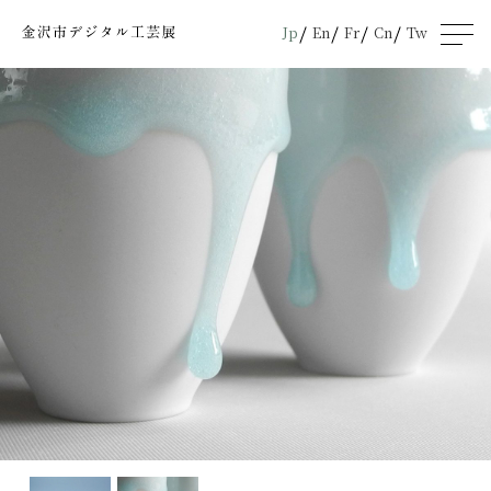
Jp
En
Fr
Cn
Tw
men
u