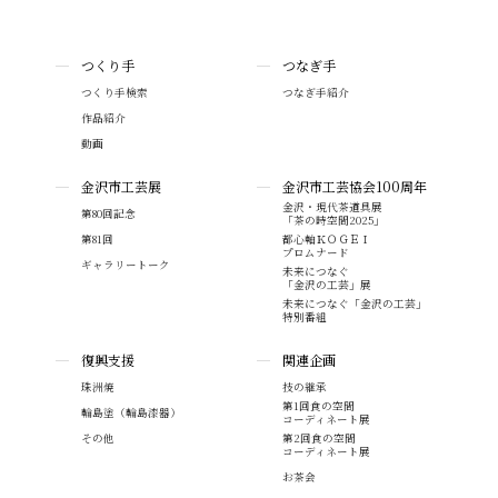
つくり手
つなぎ手
つくり手検索
つなぎ手紹介
作品紹介
動画
金沢市工芸展
金沢市工芸協会100周年
金沢・現代茶道具展
第80回記念
「茶の時空間2025」
第81回
都心軸ＫＯＧＥＩ
プロムナード
ギャラリートーク
未来につなぐ
「金沢の工芸」展
未来につなぐ「金沢の工芸」
特別番組
復興支援
関連企画
珠洲焼
技の継承
第1回食の空間
輪島塗（輪島漆器）
コーディネート展
その他
第2回食の空間
コーディネート展
お茶会