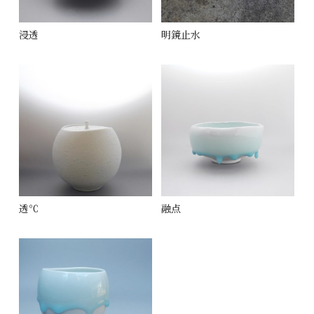
浸透
明鏡止水
透℃
融点