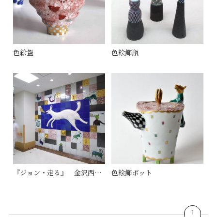
色絵盌
色絵飾瓶
『ジョン・走る』 金沢西病院1Fロビー
色絵飾ポット
pagetop