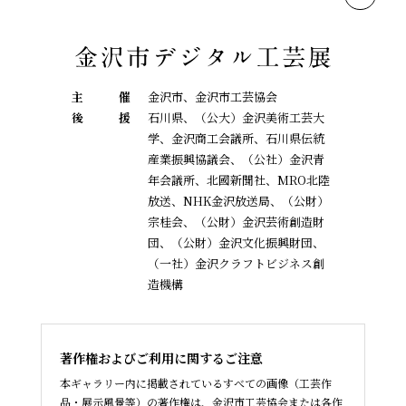
主
催
金沢市、金沢市工芸協会
後
援
石川県、（公大）金沢美術工芸大
学、金沢商工会議所、石川県伝統
産業振興協議会、
（公社）金沢青
年会議所、北國新聞社、MRO北陸
放送、NHK金沢放送局、（公財）
宗桂会、
（公財）金沢芸術創造財
団、（公財）金沢文化振興財団、
（一社）金沢クラフトビジネス創
造機構
著作権およびご利用に関するご注意
本ギャラリー内に掲載されているすべての画像（工芸作
品・展示風景等）の著作権は、金沢市工芸協会または各作