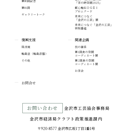
第80回記念
「茶の時空間2025」
第81回
都心軸ＫＯＧＥＩ
プロムナード
ギャラリートーク
未来につなぐ
「金沢の工芸」展
未来につなぐ「金沢の工芸」
特別番組
復興支援
関連企画
珠洲焼
技の継承
第1回食の空間
輪島塗（輪島漆器）
コーディネート展
その他
第2回食の空間
コーディネート展
お茶会
お問合せ
お問い合わせ
⾦沢市⼯芸協会事務局
金沢市経済局クラフト政策推進課内
〒920-8577 ⾦沢市広坂1丁目1番1号