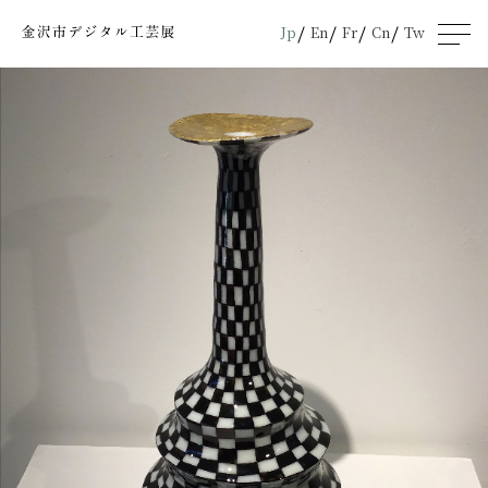
Jp
En
Fr
Cn
Tw
men
u