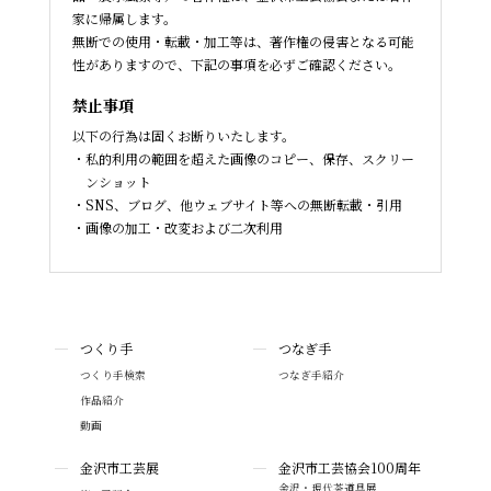
家に帰属します。
無断での使用・転載・加工等は、著作権の侵害となる可能
性がありますので、下記の事項を必ずご確認ください。
禁止事項
以下の行為は固くお断りいたします。
私的利用の範囲を超えた画像のコピー、保存、スクリー
ンショット
SNS、ブログ、他ウェブサイト等への無断転載・引用
画像の加工・改変および二次利用
つくり手
つなぎ手
つくり手検索
つなぎ手紹介
作品紹介
動画
金沢市工芸展
金沢市工芸協会100周年
金沢・現代茶道具展