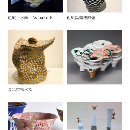
色絵手水鉢 As baku B
色絵黒模様飾壺
金彩市松水指