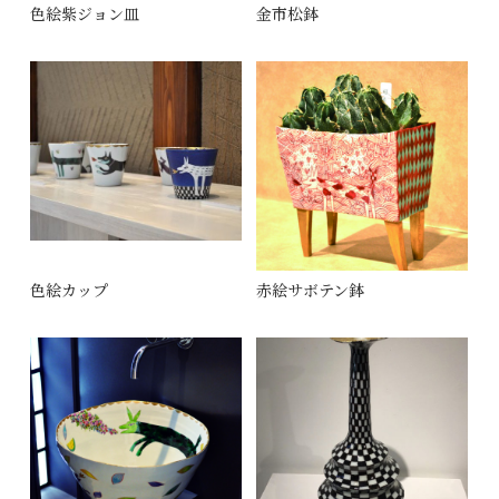
色絵紫ジョン皿
金市松鉢
色絵カップ
赤絵サボテン鉢