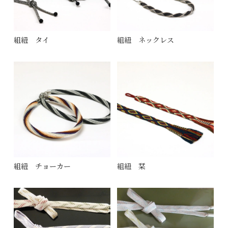
組紐 タイ
組紐 ネックレス
組紐 チョーカー
組紐 栞