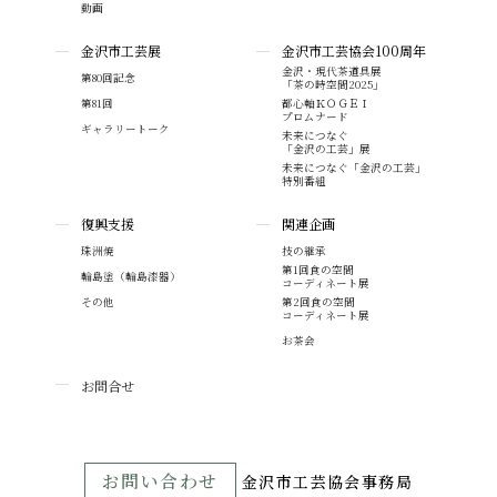
動画
金沢市工芸展
金沢市工芸協会100周年
金沢・現代茶道具展
第80回記念
「茶の時空間2025」
第81回
都心軸ＫＯＧＥＩ
プロムナード
ギャラリートーク
未来につなぐ
「金沢の工芸」展
未来につなぐ「金沢の工芸」
特別番組
復興支援
関連企画
珠洲焼
技の継承
第1回食の空間
輪島塗（輪島漆器）
コーディネート展
その他
第2回食の空間
コーディネート展
お茶会
お問合せ
お問い合わせ
⾦沢市⼯芸協会事務局