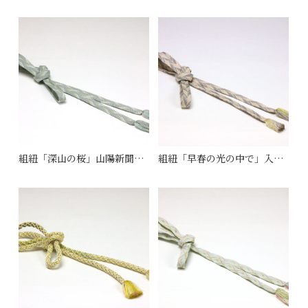
組紐「深山の桜」山陽新聞社賞 (笹波組)
組紐「早春の光の中で」入選作品 (笹波組)