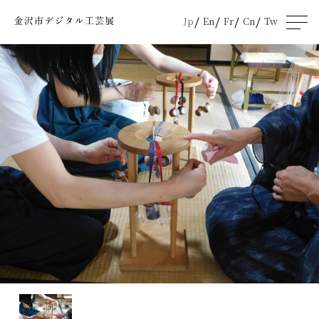
Jp
En
Fr
Cn
Tw
men
u