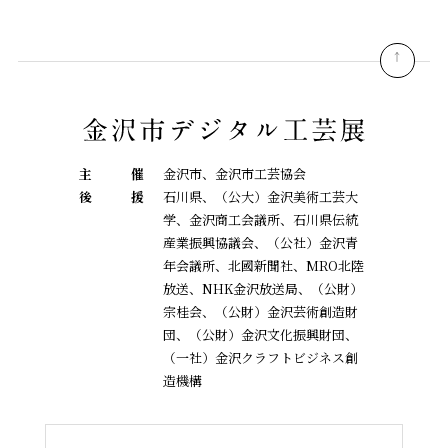
pagetop
主
催
金沢市、金沢市工芸協会
後
援
石川県、（公大）金沢美術工芸大
学、金沢商工会議所、石川県伝統
産業振興協議会、
（公社）金沢青
年会議所、北國新聞社、MRO北陸
放送、NHK金沢放送局、（公財）
宗桂会、
（公財）金沢芸術創造財
団、（公財）金沢文化振興財団、
（一社）金沢クラフトビジネス創
造機構