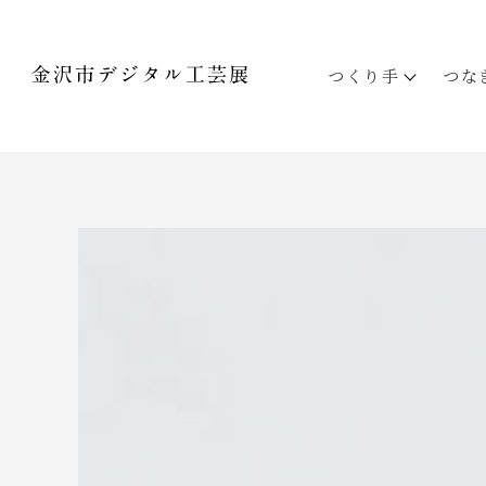
つくり手
つな