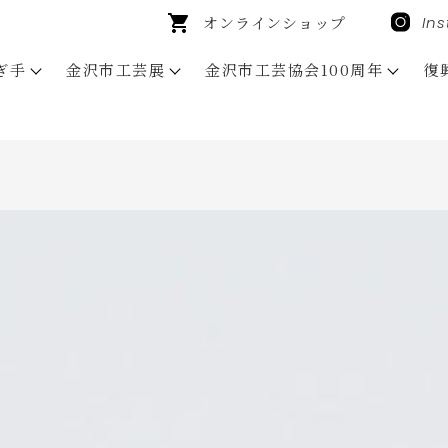
オンラインショップ
In
ぎ手
金沢市工芸展
金沢市工芸協会100周年
復