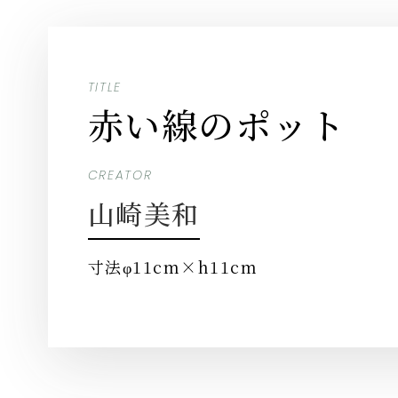
TITLE
赤い線のポット
CREATOR
山崎美和
寸法
φ11cm×h11cm