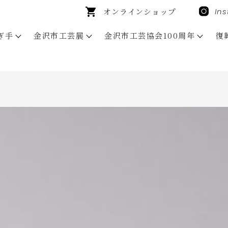
オンラインショップ
In
ぎ手
金沢市工芸展
金沢市工芸協会100周年
復