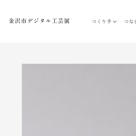
つくり手
つな