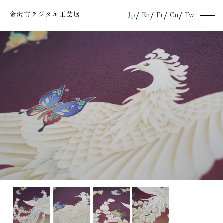
Jp
En
Fr
Cn
Tw
men
u