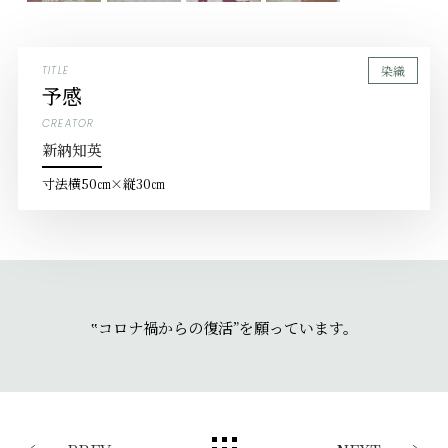
染織
TITLE
予感
CREATOR
新納知英
寸法
横50㎝×縦30㎝
‟コロナ禍からの復活”を願っています。