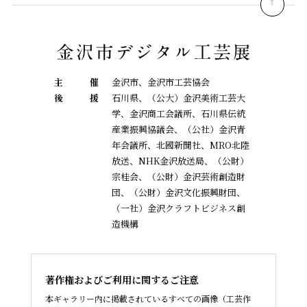
pagetop
主
催
金沢市、金沢市工芸協会
後
援
石川県、（公大）金沢美術工芸大
学、金沢商工会議所、石川県伝統
産業振興協議会、
（公社）金沢青
年会議所、北國新聞社、MRO北陸
放送、NHK金沢放送局、（公財）
宗桂会、
（公財）金沢芸術創造財
団、（公財）金沢文化振興財団、
（一社）金沢クラフトビジネス創
造機構
著作権およびご利用に関するご注意
本ギャラリー内に掲載されているすべての画像（工芸作