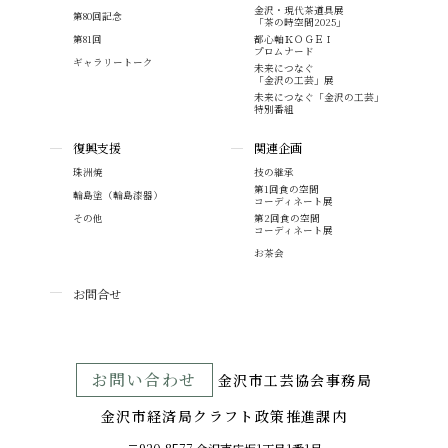
金沢・現代茶道具展
第80回記念
「茶の時空間2025」
第81回
都心軸ＫＯＧＥＩ
プロムナード
ギャラリートーク
未来につなぐ
「金沢の工芸」展
未来につなぐ「金沢の工芸」
特別番組
復興支援
関連企画
珠洲焼
技の継承
第1回食の空間
輪島塗（輪島漆器）
コーディネート展
その他
第2回食の空間
コーディネート展
お茶会
お問合せ
お問い合わせ
⾦沢市⼯芸協会事務局
金沢市経済局クラフト政策推進課内