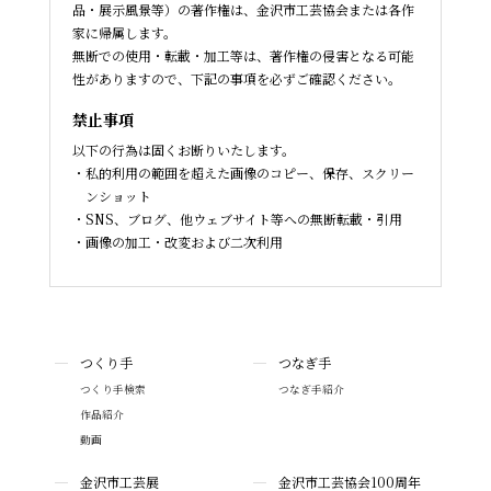
品・展示風景等）の著作権は、金沢市工芸協会または各作
家に帰属します。
無断での使用・転載・加工等は、著作権の侵害となる可能
性がありますので、下記の事項を必ずご確認ください。
禁止事項
以下の行為は固くお断りいたします。
私的利用の範囲を超えた画像のコピー、保存、スクリー
ンショット
SNS、ブログ、他ウェブサイト等への無断転載・引用
画像の加工・改変および二次利用
つくり手
つなぎ手
つくり手検索
つなぎ手紹介
作品紹介
動画
金沢市工芸展
金沢市工芸協会100周年