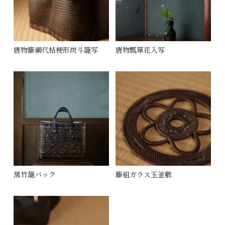
唐物籐綱代桔梗形炭斗籠写
唐物瓢箪花入写
黒竹籠バック
籐組ガラス玉釜敷