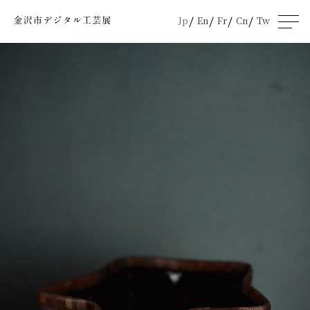
Jp
En
Fr
Cn
Tw
men
u