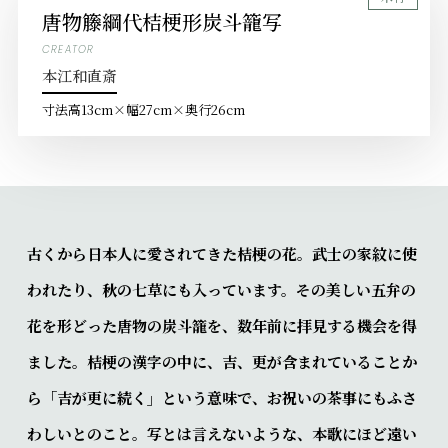
唐物籐綱代桔梗形炭斗籠写
CREATOR
本江和直斎
寸法
高13cm×幅27cm×奥行26cm
古くから日本人に愛されてきた桔梗の花。武士の家紋に使
われたり、秋の七草にも入っています。その美しい五弁の
花を形どった唐物の炭斗籠を、数年前に拝見する機会を得
ました。桔梗の漢字の中に、吉、更が含まれていることか
ら「吉が更に続く」という意味で、お祝いの茶事にもふさ
わしいとのこと。写とは言えないような、本歌にほど遠い