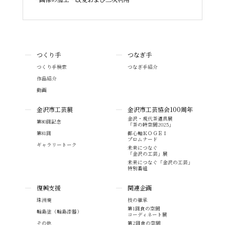
つくり手
つなぎ手
つくり手検索
つなぎ手紹介
作品紹介
動画
金沢市工芸展
金沢市工芸協会100周年
金沢・現代茶道具展
第80回記念
「茶の時空間2025」
第81回
都心軸ＫＯＧＥＩ
プロムナード
ギャラリートーク
未来につなぐ
「金沢の工芸」展
未来につなぐ「金沢の工芸」
特別番組
復興支援
関連企画
珠洲焼
技の継承
第1回食の空間
輪島塗（輪島漆器）
コーディネート展
その他
第2回食の空間