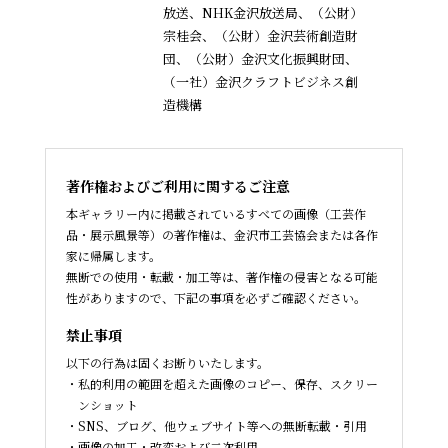
放送、NHK金沢放送局、（公財）
宗桂会、
（公財）金沢芸術創造財
団、（公財）金沢文化振興財団、
（一社）金沢クラフトビジネス創
造機構
著作権およびご利用に関するご注意
本ギャラリー内に掲載されているすべての画像（工芸作
品・展示風景等）の著作権は、金沢市工芸協会または各作
家に帰属します。
無断での使用・転載・加工等は、著作権の侵害となる可能
性がありますので、下記の事項を必ずご確認ください。
禁止事項
以下の行為は固くお断りいたします。
私的利用の範囲を超えた画像のコピー、保存、スクリー
ンショット
SNS、ブログ、他ウェブサイト等への無断転載・引用
画像の加工・改変および二次利用