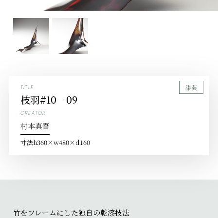
漆芸
TITLE
枝羽#10－09
CREATOR
村本真吾
寸法
h360×w480×d160
竹をフレームにした独自の乾漆技法