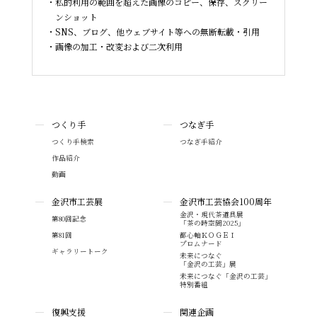
私的利用の範囲を超えた画像のコピー、保存、スクリー
ンショット
SNS、ブログ、他ウェブサイト等への無断転載・引用
画像の加工・改変および二次利用
つくり手
つなぎ手
つくり手検索
つなぎ手紹介
作品紹介
動画
金沢市工芸展
金沢市工芸協会100周年
金沢・現代茶道具展
第80回記念
「茶の時空間2025」
第81回
都心軸ＫＯＧＥＩ
プロムナード
ギャラリートーク
未来につなぐ
「金沢の工芸」展
未来につなぐ「金沢の工芸」
特別番組
復興支援
関連企画