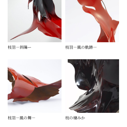
枝羽－斜陽ー
枝羽－風の軌跡－
枝羽－風の舞－
枝の棲みか