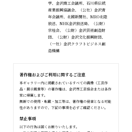
学、金沢商工会議所、石川県伝統
産業振興協議会、
（公社）金沢青
年会議所、北國新聞社、MRO北陸
放送、NHK金沢放送局、（公財）
宗桂会、
（公財）金沢芸術創造財
団、（公財）金沢文化振興財団、
（一社）金沢クラフトビジネス創
造機構
著作権およびご利用に関するご注意
本ギャラリー内に掲載されているすべての画像（工芸作
品・展示風景等）の著作権は、金沢市工芸協会または各作
家に帰属します。
無断での使用・転載・加工等は、著作権の侵害となる可能
性がありますので、下記の事項を必ずご確認ください。
禁止事項
以下の行為は固くお断りいたします。