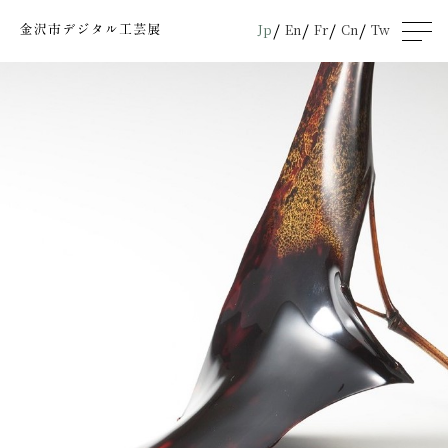
Jp
En
Fr
Cn
Tw
men
u