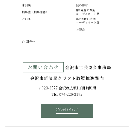
珠洲焼
技の継承
第1回食の空間
輪島塗（輪島漆器）
コーディネート展
その他
第2回食の空間
コーディネート展
お茶会
お問合せ
お問い合わせ
⾦沢市⼯芸協会事務局
金沢市経済局クラフト政策推進課内
〒920-8577 ⾦沢市広坂1丁目1番1号
TEL
076-220-2192
CONTACT