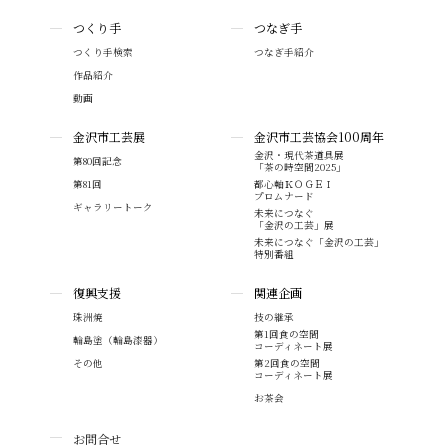
つくり手
つなぎ手
つくり手検索
つなぎ手紹介
作品紹介
動画
金沢市工芸展
金沢市工芸協会100周年
金沢・現代茶道具展
第80回記念
「茶の時空間2025」
第81回
都心軸ＫＯＧＥＩ
プロムナード
ギャラリートーク
未来につなぐ
「金沢の工芸」展
未来につなぐ「金沢の工芸」
特別番組
復興支援
関連企画
珠洲焼
技の継承
第1回食の空間
輪島塗（輪島漆器）
コーディネート展
その他
第2回食の空間
コーディネート展
お茶会
お問合せ