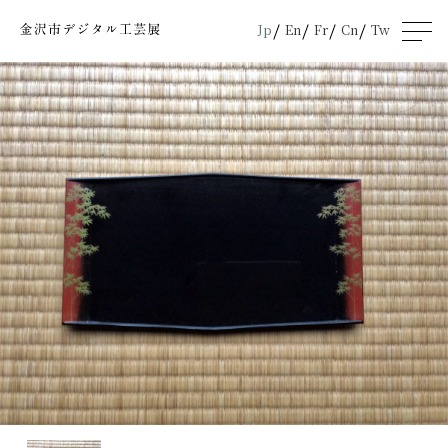
Jp
En
Fr
Cn
Tw
men
u