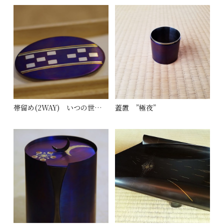
帯留め(2WAY) いつの世までも末永く
蓋置 ”極夜”