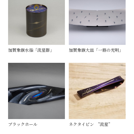
加賀象嵌水指「流星群」
加賀象嵌大皿「一筋の光明」
ブラックホール
ネクタイピン ”流星”