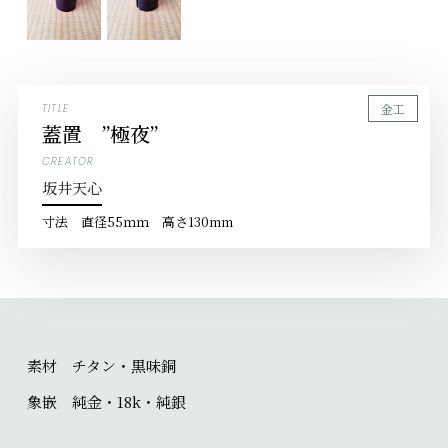
金工
TITLE
蓋置 ”極夜”
CREATOR
坂井天心
寸法
直径55ｍｍ 高さ130mm
素材 チタン・黒味銅
象嵌 純金・18k・純銀