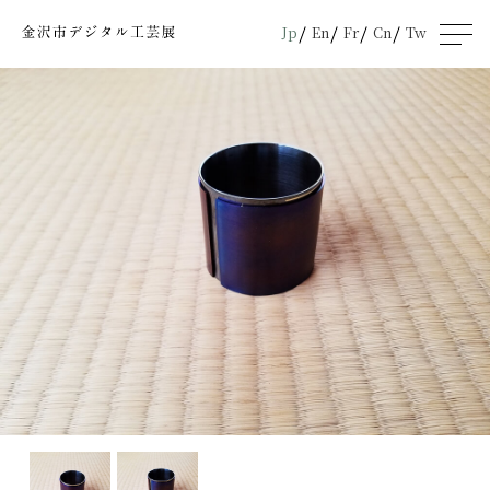
Jp
En
Fr
Cn
Tw
men
u