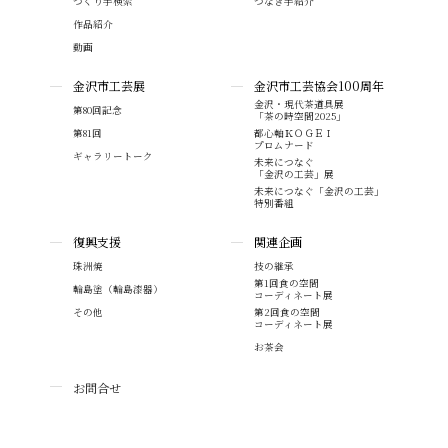
つくり手検索
つなぎ手紹介
作品紹介
動画
金沢市工芸展
金沢市工芸協会100周年
金沢・現代茶道具展
第80回記念
「茶の時空間2025」
第81回
都心軸ＫＯＧＥＩ
プロムナード
ギャラリートーク
未来につなぐ
「金沢の工芸」展
未来につなぐ「金沢の工芸」
特別番組
復興支援
関連企画
珠洲焼
技の継承
第1回食の空間
輪島塗（輪島漆器）
コーディネート展
その他
第2回食の空間
コーディネート展
お茶会
お問合せ