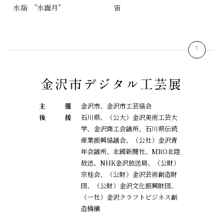
水指 ”水面月”
宙
pagetop
主
催
金沢市、金沢市工芸協会
後
援
石川県、（公大）金沢美術工芸大
学、金沢商工会議所、石川県伝統
産業振興協議会、
（公社）金沢青
年会議所、北國新聞社、MRO北陸
放送、NHK金沢放送局、（公財）
宗桂会、
（公財）金沢芸術創造財
団、（公財）金沢文化振興財団、
（一社）金沢クラフトビジネス創
造機構