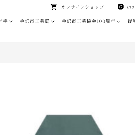
オンラインショップ
In
ぎ手
金沢市工芸展
金沢市工芸協会100周年
復