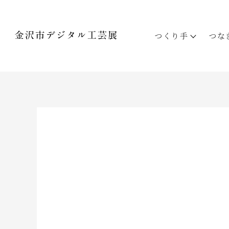
つくり手
つな