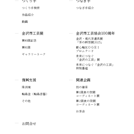
つくり手
つなぎ手
つくり手検索
つなぎ手紹介
作品紹介
動画
金沢市工芸展
金沢市工芸協会100周年
金沢・現代茶道具展
第80回記念
「茶の時空間2025」
第81回
都心軸ＫＯＧＥＩ
プロムナード
ギャラリートーク
未来につなぐ
「金沢の工芸」展
未来につなぐ「金沢の工芸」
特別番組
復興支援
関連企画
珠洲焼
技の継承
第1回食の空間
輪島塗（輪島漆器）
コーディネート展
その他
第2回食の空間
コーディネート展
お茶会
お問合せ