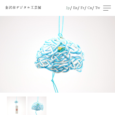
Jp
En
Fr
Cn
Tw
men
u