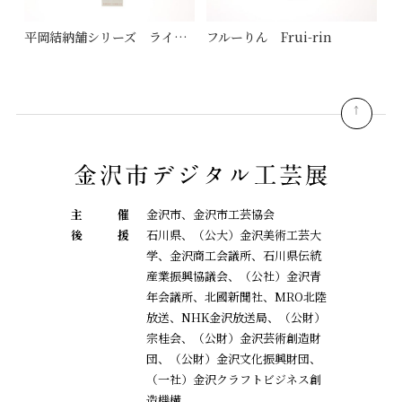
平岡結納舗シリーズ ライトブルー
フルーりん Frui-rin
pagetop
主
催
金沢市、金沢市工芸協会
後
援
石川県、（公大）金沢美術工芸大
学、金沢商工会議所、石川県伝統
産業振興協議会、
（公社）金沢青
年会議所、北國新聞社、MRO北陸
放送、NHK金沢放送局、（公財）
宗桂会、
（公財）金沢芸術創造財
団、（公財）金沢文化振興財団、
（一社）金沢クラフトビジネス創
造機構