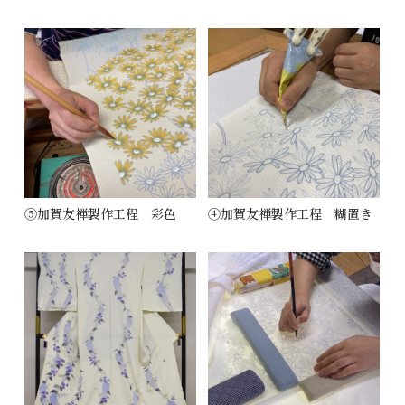
⑤加賀友禅製作工程 彩色
④加賀友禅製作工程 糊置き