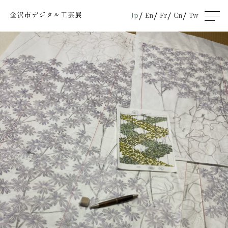
Jp
En
Fr
Cn
Tw
men
u