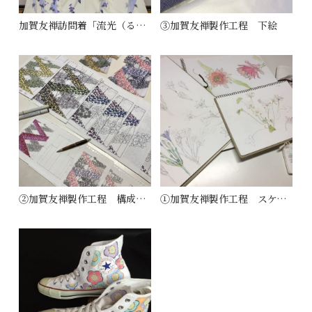
加賀友禅訪問着「流光（るこう）」
③加賀友禅製作工程 下絵
②加賀友禅製作工程 構成＆下図
①加賀友禅製作工程 スケッチ＆構成