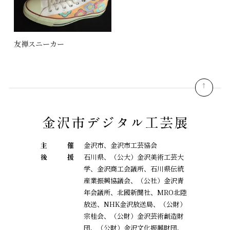
友禅スニーカー
pagetop
主
催
金沢市、金沢市工芸協会
後
援
石川県、（公大）金沢美術工芸大
学、金沢商工会議所、石川県伝統
産業振興協議会、
（公社）金沢青
年会議所、北國新聞社、MRO北陸
放送、NHK金沢放送局、（公財）
宗桂会、
（公財）金沢芸術創造財
団、（公財）金沢文化振興財団、