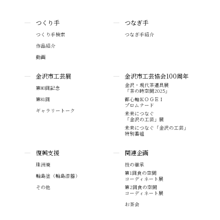
つくり手
つなぎ手
つくり手検索
つなぎ手紹介
作品紹介
動画
金沢市工芸展
金沢市工芸協会100周年
金沢・現代茶道具展
第80回記念
「茶の時空間2025」
第81回
都心軸ＫＯＧＥＩ
プロムナード
ギャラリートーク
未来につなぐ
「金沢の工芸」展
未来につなぐ「金沢の工芸」
特別番組
復興支援
関連企画
珠洲焼
技の継承
第1回食の空間
輪島塗（輪島漆器）
コーディネート展
その他
第2回食の空間
コーディネート展
お茶会