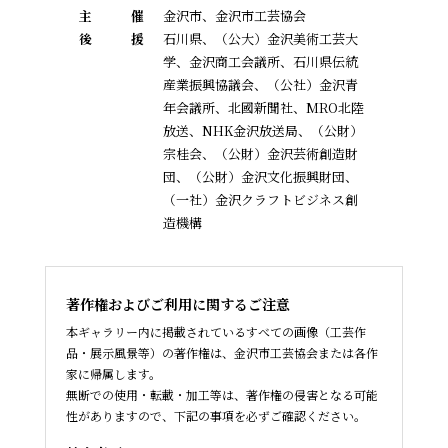
主
催
金沢市、金沢市工芸協会
後
援
石川県、（公大）金沢美術工芸大
学、金沢商工会議所、石川県伝統
産業振興協議会、
（公社）金沢青
年会議所、北國新聞社、MRO北陸
放送、NHK金沢放送局、（公財）
宗桂会、
（公財）金沢芸術創造財
団、（公財）金沢文化振興財団、
（一社）金沢クラフトビジネス創
造機構
著作権およびご利用に関するご注意
本ギャラリー内に掲載されているすべての画像（工芸作
品・展示風景等）の著作権は、金沢市工芸協会または各作
家に帰属します。
無断での使用・転載・加工等は、著作権の侵害となる可能
性がありますので、下記の事項を必ずご確認ください。