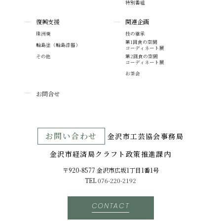
特別番組
復興支援
関連企画
珠洲焼
技の継承
第1回食の空間
輪島塗（輪島漆器）
コーディネート展
その他
第2回食の空間
コーディネート展
お茶会
お問合せ
お問い合わせ
⾦沢市⼯芸協会事務局
金沢市経済局クラフト政策推進課内
〒920-8577 ⾦沢市広坂1丁目1番1号
TEL
076-220-2192
CONTACT