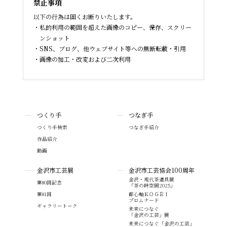
禁止事項
以下の行為は固くお断りいたします。
私的利用の範囲を超えた画像のコピー、保存、スクリー
ンショット
SNS、ブログ、他ウェブサイト等への無断転載・引用
画像の加工・改変および二次利用
つくり手
つなぎ手
つくり手検索
つなぎ手紹介
作品紹介
動画
金沢市工芸展
金沢市工芸協会100周年
金沢・現代茶道具展
第80回記念
「茶の時空間2025」
第81回
都心軸ＫＯＧＥＩ
プロムナード
ギャラリートーク
未来につなぐ
「金沢の工芸」展
未来につなぐ「金沢の工芸」