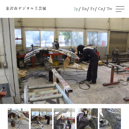
Jp
En
Fr
Cn
Tw
men
u